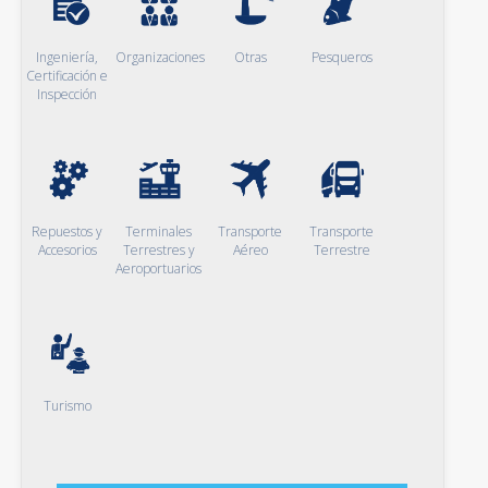
Ingeniería,
Organizaciones
Otras
Pesqueros
Certificación e
Inspección
Repuestos y
Terminales
Transporte
Transporte
Accesorios
Terrestres y
Aéreo
Terrestre
Aeroportuarios
Turismo