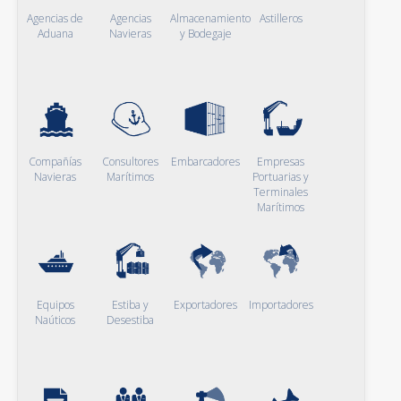
Agencias de
Agencias
Almacenamiento
Astilleros
Aduana
Navieras
y Bodegaje
Compañías
Consultores
Embarcadores
Empresas
Navieras
Marítimos
Portuarias y
Terminales
Marítimos
Equipos
Estiba y
Exportadores
Importadores
Naúticos
Desestiba