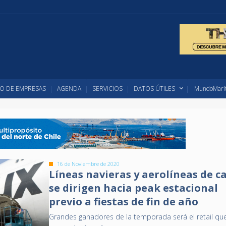
O DE EMPRESAS
AGENDA
SERVICIOS
DATOS ÚTILES
MundoMarit
16 de Noviembre de 2020
Líneas navieras y aerolíneas de c
se dirigen hacia peak estacional
previo a fiestas de fin de año
Grandes ganadores de la temporada será el retail qu