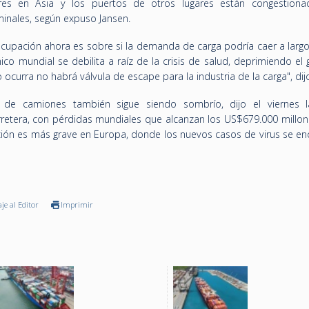
res en Asia y los puertos de otros lugares están congestion
inales, según expuso Jansen.
ocupación ahora es sobre si la demanda de carga podría caer a largo
o mundial se debilita a raíz de la crisis de salud, deprimiendo el 
curra no habrá válvula de escape para la industria de la carga", dij
de camiones también sigue siendo sombrío, dijo el viernes 
rretera, con pérdidas mundiales que alcanzan los US$679.000 millon
ación es más grave en Europa, donde los nuevos casos de virus se en
je al Editor
Imprimir