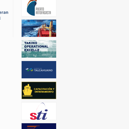
eran
k