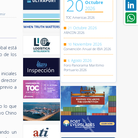
20
Octubre
2026
imir
TOC Americas 2026
Octubre
2026
21
ARACON 2026
Noviembre
2026
10
obal está
Convención Anual de IBIA 2026
o de los
Agosto
2026
6
Foro Panorama Marítimo
Portuario 2026
niciales
 director
previo a
o lo que
vo Chino
tando un