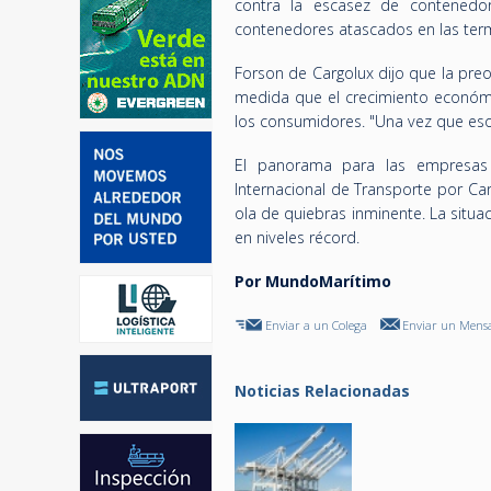
contra la escasez de contenedo
contenedores atascados en las term
Forson de Cargolux dijo que la pre
medida que el crecimiento económic
los consumidores. "Una vez que eso o
El panorama para las empresas 
Internacional de Transporte por Ca
ola de quiebras inminente. La situ
en niveles récord.
Por MundoMarítimo
Enviar a un Colega
Enviar un Mensa
Noticias Relacionadas