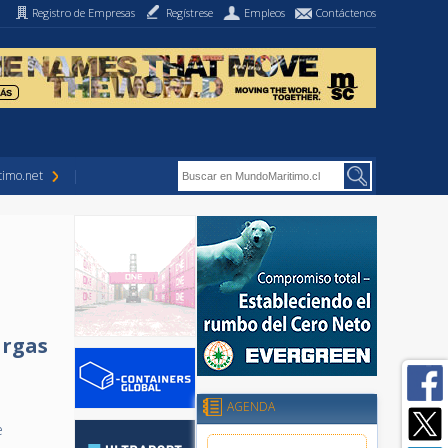
Registro de Empresas
Regístrese
Empleos
Contáctenos
imo.net
argas
AGENDA
e