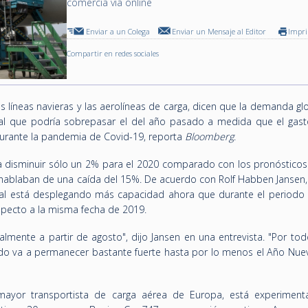
comercia vía online
Enviar a un Colega
Enviar un Mensaje al Editor
Impr
Compartir en redes sociales
as líneas navieras y las aerolíneas de carga, dicen que la demanda gl
al que podría sobrepasar el del año pasado a medida que el gast
urante la pandemia de Covid-19, reporta
Bloomberg
.
disminuir sólo un 2% para el 2020 comparado con los pronósticos i
e hablaban de una caída del 15%. De acuerdo con Rolf Habben Jansen,
ual está desplegando más capacidad ahora que durante el periodo 
especto a la misma fecha de 2019.
lmente a partir de agosto", dijo Jansen en una entrevista. "Por tod
o va a permanecer bastante fuerte hasta por lo menos el Año Nue
el mayor transportista de carga aérea de Europa, está experimen