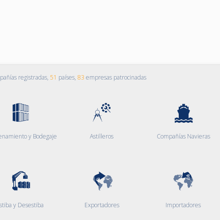
añías registradas,
51
países,
83
empresas patrocinadas
enamiento y Bodegaje
Astilleros
Compañías Navieras
stiba y Desestiba
Exportadores
Importadores