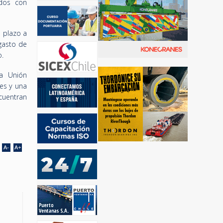
ados con
 plazo a
gasto de
o.
la Unión
es y una
cuentran