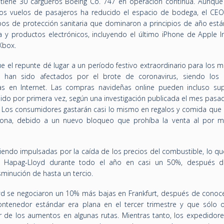
tiene 30 cargueros Boeing Co. 747 en operación continua. Aunque
os vuelos de pasajeros ha reducido el espacio de bodega, el CEO
pos de protección sanitaria que dominaron a principios de año est
 y productos electrónicos, incluyendo el último iPhone de Apple In
Xbox.
 el repunte dé lugar a un período festivo extraordinario para los m
ue han sido afectados por el brote de coronavirus, siendo los 
as en Internet. Las compras navideñas online pueden incluso sup
nido por primera vez, según una investigación publicada el mes pasa
 Los consumidores gastarán casi lo mismo en regalos y comida que 
ona, debido a un nuevo bloqueo que prohíba la venta al por 
siendo impulsadas por la caída de los precios del combustible, lo q
de Hapag-Lloyd durante todo el año en casi un 50%, después 
minución de hasta un tercio.
oyd se negociaron un 10% más bajas en Frankfurt, después de conoc
ontenedor estándar era plana en el tercer trimestre y que sólo 
ar de los aumentos en algunas rutas. Mientras tanto, los expedidore