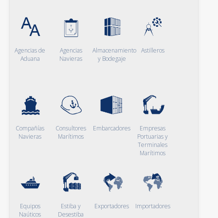
Agencias de
Agencias
Almacenamiento
Astilleros
Aduana
Navieras
y Bodegaje
Compañías
Consultores
Embarcadores
Empresas
Navieras
Marítimos
Portuarias y
Terminales
Marítimos
Equipos
Estiba y
Exportadores
Importadores
Naúticos
Desestiba