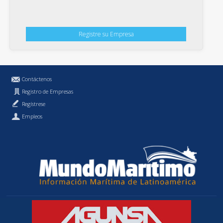
Registre su Empresa
Contáctenos
Registro de Empresas
Regístrese
Empleos
Política de Privacidad
MundoMaritimo.cl es una marca registrada de MundoMaritimo Ltda.