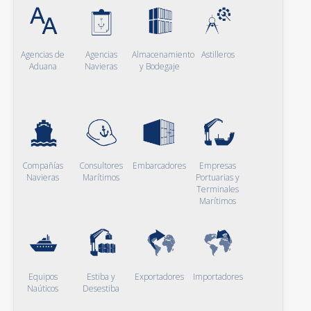
Agencias de
Agencias
Almacenamiento
Astilleros
Aduana
Navieras
y Bodegaje
Compañías
Consultores
Embarcadores
Empresas
Navieras
Marítimos
Portuarias y
Terminales
Marítimos
Equipos
Estiba y
Exportadores
Importadores
Naúticos
Desestiba