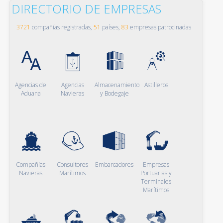
DIRECTORIO DE EMPRESAS
3721
compañías registradas,
51
países,
83
empresas patrocinadas
Agencias de
Agencias
Almacenamiento
Astilleros
Aduana
Navieras
y Bodegaje
Compañías
Consultores
Embarcadores
Empresas
Navieras
Marítimos
Portuarias y
Terminales
Marítimos