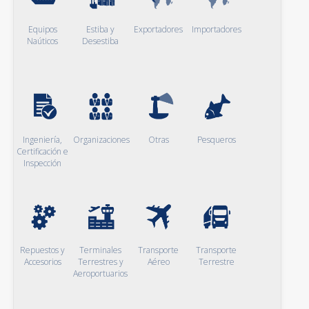
Equipos
Estiba y
Exportadores
Importadores
Naúticos
Desestiba
Ingeniería,
Organizaciones
Otras
Pesqueros
Certificación e
Inspección
Repuestos y
Terminales
Transporte
Transporte
Accesorios
Terrestres y
Aéreo
Terrestre
Aeroportuarios