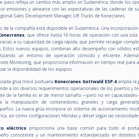
te paso refleja un cambio más amplio en Sudamérica, donde los op
ucir emisiones y alinearse con las expectativas de las cadenas de s
egional Sales Development Manager, Lift Trucks de Konecranes.
cas de la compañía está disponible en Sudamérica. Una incorporación
 Konecranes
, que ofrece hasta 16 horas de operación con una sola 
gracias a su capacidad de carga rápida, que permite recargar compl
ras. Estos nuevos equipos, combinan alto desempeño con sólidos es
ntizando un entorno de operación cómodo y eficiente. Ademá
 Monitoring, que proporciona información en tiempo real para a
ar la disponibilidad de los equipos.
lanzada grúa móvil portuaria
Konecranes Gottwald ESP.4
amplía la
nde a los diversos requerimientos operacionales de los puertos y te
nte de la familia es el de menor tamaño —pero no en capacidades
ra la manipulación de contenedores, graneles y carga general/p
ueños. La nueva grúa incorpora un sistema de accionamiento mod
ica, así como configuraciones híbridas y diésel según las necesidade
o eléctrico
proporciona una base común para todo el portaf
ño consistente y un mantenimiento estandarizado en distintos 