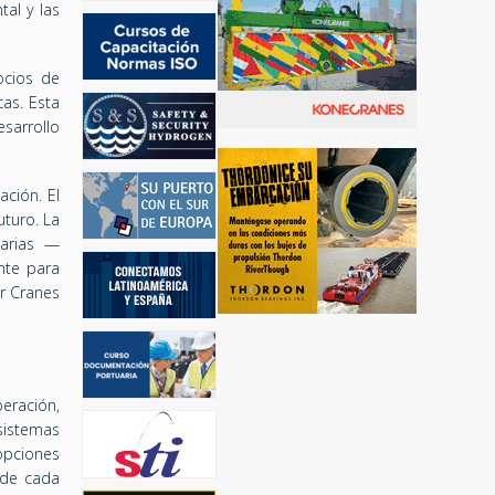
tal y las
ocios de
as. Esta
sarrollo
ación. El
uturo. La
uarias —
nte para
or Cranes
peración,
sistemas
opciones
 de cada