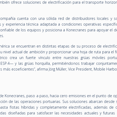
ién ofrece soluciones de electrificación para el transporte horizon
ompañía cuenta con una sólida red de distribuidores locales y s
 y experiencia técnica adaptada a condiciones operativas específic
nfiable de los equipos y posiciona a Konecranes para apoyar el de
es.
érica se encuentran en distintas etapas de su proceso de electrific
 nivel actual de ambición y proporcionar una hoja de ruta para el f
trico crea un fuerte vínculo entre nuestras grúas móviles port
SP.4— y las grúas horquilla, permitiéndonos trabajar conjuntame
es más ecoeficientes”, afirma Jörg Müller, Vice President, Mobile Harb
ral de Konecranes, paso a paso, hacia cero emisiones en el punto de o
ción de las operaciones portuarias. Sus soluciones abarcan desde 
asta flotas híbridas y completamente electrificadas, además de 
as diseñadas para satisfacer las necesidades actuales y futuras