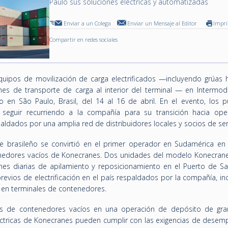
Paulo sus soluciones eléctricas y automatizadas
Enviar a un Colega
Enviar un Mensaje al Editor
Impr
Compartir en redes sociales
ipos de movilización de carga electrificados —incluyendo grúas ho
nes de transporte de carga al interior del terminal — en Intermod
 en São Paulo, Brasil, del 14 al 16 de abril. En el evento, los p
 seguir recurriendo a la compañía para su transición hacia ope
aldados por una amplia red de distribuidores locales y socios de ser
te brasileño se convirtió en el primer operador en Sudamérica en
enedores vacíos de Konecranes. Dos unidades del modelo Konecran
es diarias de apilamiento y reposicionamiento en el Puerto de Sa
previos de electrificación en el país respaldados por la compañía, i
s en terminales de contenedores.
icos de contenedores vacíos en una operación de depósito de gra
ctricas de Konecranes pueden cumplir con las exigencias de desem