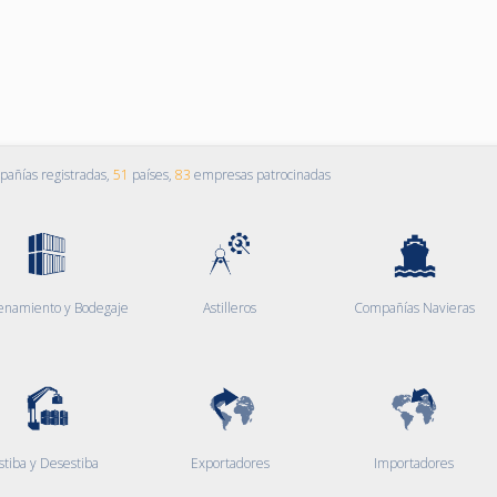
añías registradas,
51
países,
83
empresas patrocinadas
enamiento y Bodegaje
Astilleros
Compañías Navieras
stiba y Desestiba
Exportadores
Importadores