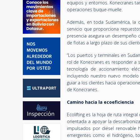
equipos y entornos. Konecranes tamb
operaciones buque-muelle.
Además, en toda Sudamérica, la c
servicio que proporciona repuestos
presencia asegura un desempeño co
de flotas a largo plazo de sus client
“Los puertos y terminales en Sudam
rol de Konecranes es responder a su
tecnología de accionamiento eléc
incluyendo nuestro nuevo modelo E
guiar a los clientes hacia operacion
de Konecranes.
Camino hacia la ecoeficiencia
Ecolifting es la hoja de ruta integ
orientada a apoyar la descarboniza
impulsados por diésel renovable h
emergentes como el hidrógeno, tod