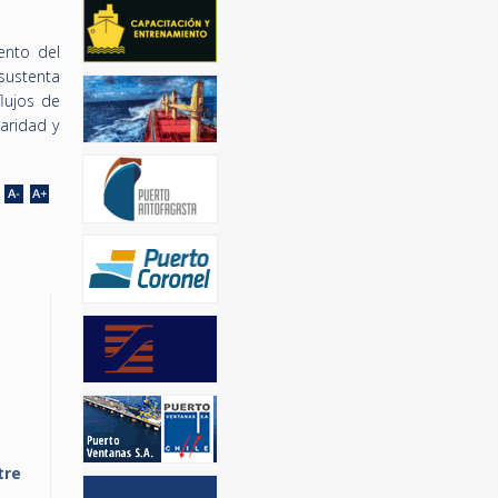
ento del
 sustenta
lujos de
aridad y
tre