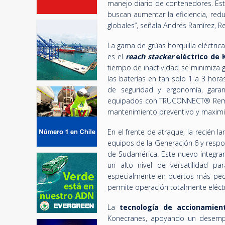
manejo diario de contenedores. Es
buscan aumentar la eficiencia, red
globales”, señala Andrés Ramírez, R
La gama de grúas horquilla eléctri
es el
reach stacker
eléctrico de
tiempo de inactividad se minimiza 
las baterías en tan solo 1 a 3 ho
de seguridad y ergonomía, gara
equipados con TRUCONNECT® Remote
mantenimiento preventivo y maximiz
En el frente de atraque, la recién 
equipos de la Generación 6 y respo
de Sudamérica. Este nuevo integra
un alto nivel de versatilidad pa
especialmente en puertos más peq
permite operación totalmente eléctr
La
tecnología de accionamient
Konecranes, apoyando un desempe