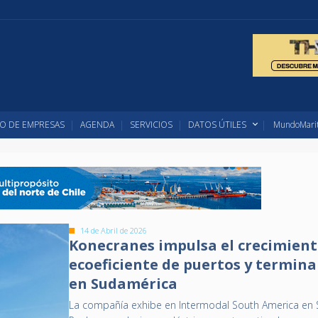
O DE EMPRESAS
AGENDA
SERVICIOS
DATOS ÚTILES
MundoMarit
14 de Abril de 2026
Konecranes impulsa el crecimien
ecoeficiente de puertos y termina
en Sudamérica
La compañía exhibe en Intermodal South America en