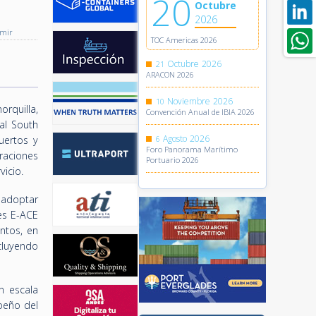
20
Octubre
2026
imir
TOC Americas 2026
Octubre
2026
21
ARACON 2026
Noviembre
2026
10
rquilla,
Convención Anual de IBIA 2026
al South
Agosto
2026
uertos y
6
Foro Panorama Marítimo
raciones
Portuario 2026
vicio.
 adoptar
es E-ACE
ntos, en
ncluyendo
n escala
peño del