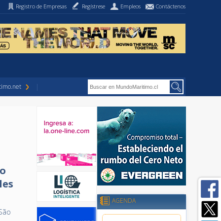
Registro de Empresas
Regístrese
Empleos
Contáctenos
imo.net
to
les
AGENDA
 São