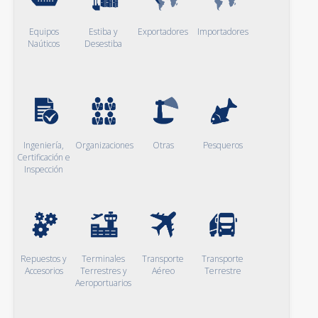
Equipos
Estiba y
Exportadores
Importadores
Naúticos
Desestiba
Ingeniería,
Organizaciones
Otras
Pesqueros
Certificación e
Inspección
Repuestos y
Terminales
Transporte
Transporte
Accesorios
Terrestres y
Aéreo
Terrestre
Aeroportuarios