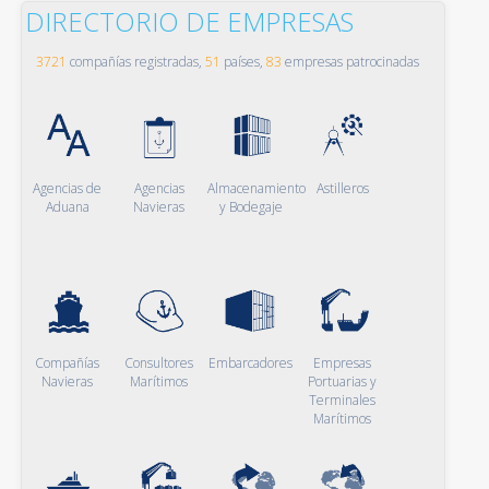
DIRECTORIO DE EMPRESAS
3721
compañías registradas,
51
países,
83
empresas patrocinadas
Agencias de
Agencias
Almacenamiento
Astilleros
Aduana
Navieras
y Bodegaje
Compañías
Consultores
Embarcadores
Empresas
Navieras
Marítimos
Portuarias y
Terminales
Marítimos