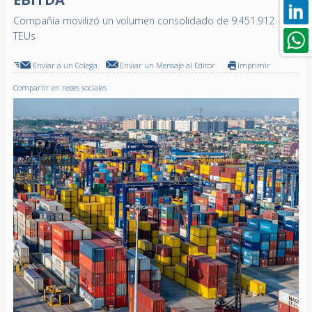
Compañía movilizó un volumen consolidado de 9.451.912
TEUs
Enviar a un Colega
Enviar un Mensaje al Editor
Imprimir
Compartir en redes sociales