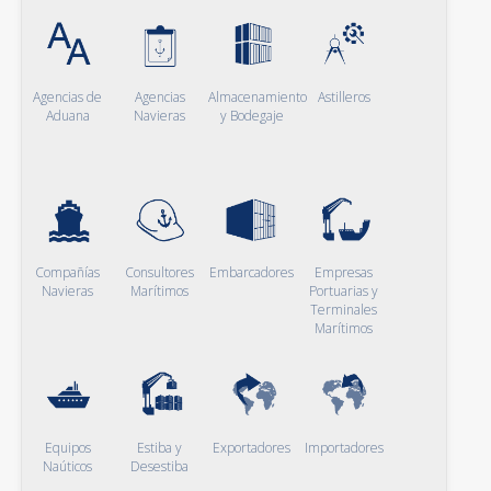
Agencias de
Agencias
Almacenamiento
Astilleros
Aduana
Navieras
y Bodegaje
Compañías
Consultores
Embarcadores
Empresas
Navieras
Marítimos
Portuarias y
Terminales
Marítimos
Equipos
Estiba y
Exportadores
Importadores
Naúticos
Desestiba