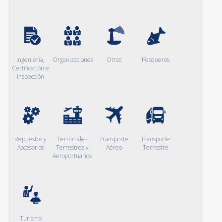
Ingeniería,
Organizaciones
Otras
Pesqueros
Certificación e
Inspección
Repuestos y
Terminales
Transporte
Transporte
Accesorios
Terrestres y
Aéreo
Terrestre
Aeroportuarios
Turismo