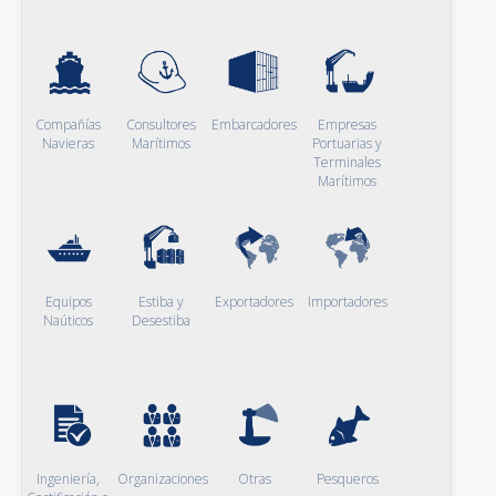
Compañías
Consultores
Embarcadores
Empresas
Navieras
Marítimos
Portuarias y
Terminales
Marítimos
Equipos
Estiba y
Exportadores
Importadores
Naúticos
Desestiba
Ingeniería,
Organizaciones
Otras
Pesqueros