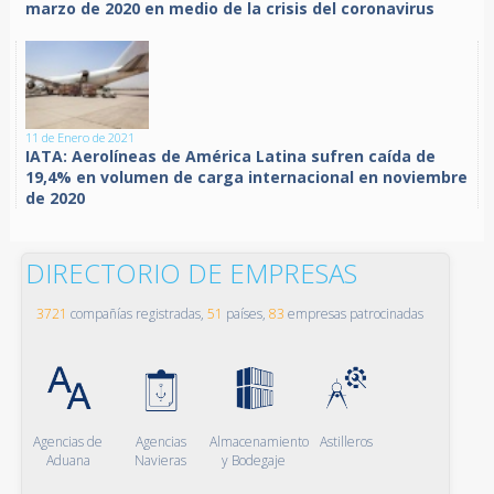
marzo de 2020 en medio de la crisis del coronavirus
11 de Enero de 2021
IATA: Aerolíneas de América Latina sufren caída de
19,4% en volumen de carga internacional en noviembre
de 2020
DIRECTORIO DE EMPRESAS
3721
compañías registradas,
51
países,
83
empresas patrocinadas
Agencias de
Agencias
Almacenamiento
Astilleros
Aduana
Navieras
y Bodegaje