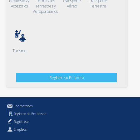
Repuestos y
Terminales
Transporte
Transporte
Accesorios
Terrestres y
Aéreo
Terrestre
Aeroportuarios
Turismo
Registre su Empresa
Contáctenos
Registro de Empresas
Regístrese
Empleos