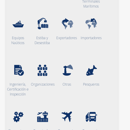
Terminales
Marítimos
Equipos
Estiba y
Exportadores
Importadores
Naúticos
Desestiba
Ingeniería,
Organizaciones
Otras
Pesqueros
Certificación e
Inspección