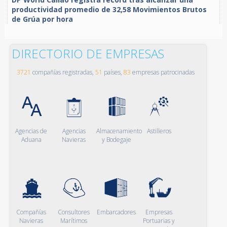
productividad promedio de 32,58 Movimientos Brutos
de Grúa por hora
DIRECTORIO DE EMPRESAS
3721
compañías registradas,
51
países,
83
empresas patrocinadas
Agencias de
Agencias
Almacenamiento
Astilleros
Aduana
Navieras
y Bodegaje
Compañías
Consultores
Embarcadores
Empresas
Navieras
Marítimos
Portuarias y