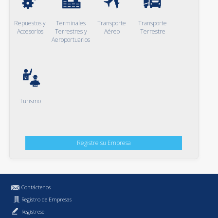
Repuestos y
Terminales
Transporte
Transporte
Accesorios
Terrestres y
Aéreo
Terrestre
Aeroportuarios
Turismo
Registre su Empresa
Contáctenos
Registro de Empresas
Regístrese