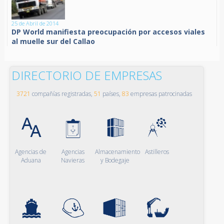
25 de Abril de 2014
DP World manifiesta preocupación por accesos viales
al muelle sur del Callao
DIRECTORIO DE EMPRESAS
3721
compañías registradas,
51
países,
83
empresas patrocinadas
Agencias de
Agencias
Almacenamiento
Astilleros
Aduana
Navieras
y Bodegaje