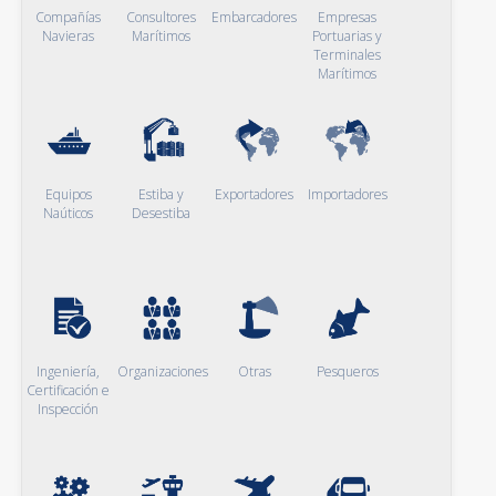
Compañías
Consultores
Embarcadores
Empresas
Navieras
Marítimos
Portuarias y
Terminales
Marítimos
Equipos
Estiba y
Exportadores
Importadores
Naúticos
Desestiba
Ingeniería,
Organizaciones
Otras
Pesqueros
Certificación e
Inspección