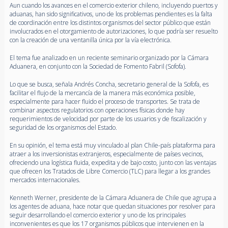
Aun cuando los avances en el comercio exterior chileno, incluyendo puertos y
aduanas, han sido significativos, uno de los problemas pendientes es la falta
de coordinación entre los distintos organismos del sector público que están
involucrados en el otorgamiento de autorizaciones, lo que podría ser resuelto
con la creación de una ventanilla única por la vía electrónica.
El tema fue analizado en un reciente seminario organizado por la Cámara
Aduanera, en conjunto con la Sociedad de Fomento Fabril (Sofofa).
Lo que se busca, señala Andrés Concha, secretario general de la Sofofa, es
facilitar el flujo de la mercancía de la manera más económica posible,
especialmente para hacer fluido el proceso de transportes. Se trata de
combinar aspectos regulatorios con operaciones físicas donde hay
requerimientos de velocidad por parte de los usuarios y de fiscalización y
seguridad de los organismos del Estado.
En su opinión, el tema está muy vinculado al plan Chile-país plataforma para
atraer a los inversionistas extranjeros, especialmente de países vecinos,
ofreciendo una logística fluida, expedita y de bajo costo, junto con las ventajas
que ofrecen los Tratados de Libre Comercio (TLC) para llegar a los grandes
mercados internacionales.
Kenneth Werner, presidente de la Cámara Aduanera de Chile que agrupa a
los agentes de aduana, hace notar que quedan situaciones por resolver para
seguir desarrollando el comercio exterior y uno de los principales
inconvenientes es que los 17 organismos públicos que intervienen en la