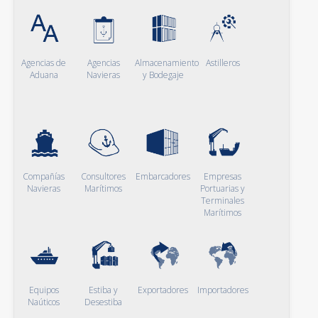
Agencias de
Agencias
Almacenamiento
Astilleros
Aduana
Navieras
y Bodegaje
Compañías
Consultores
Embarcadores
Empresas
Navieras
Marítimos
Portuarias y
Terminales
Marítimos
Equipos
Estiba y
Exportadores
Importadores
Naúticos
Desestiba