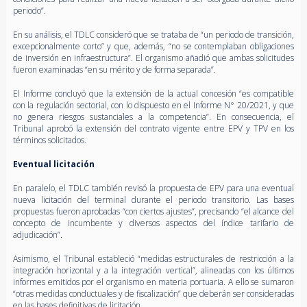
periodo”.
En su análisis, el TDLC consideró que se trataba de “un periodo de transición,
excepcionalmente corto” y que, además, “no se contemplaban obligaciones
de inversión en infraestructura”. El organismo añadió que ambas solicitudes
fueron examinadas “en su mérito y de forma separada”.
El Informe concluyó que la extensión de la actual concesión “es compatible
con la regulación sectorial, con lo dispuesto en el Informe N° 20/2021, y que
no genera riesgos sustanciales a la competencia”. En consecuencia, el
Tribunal aprobó la extensión del contrato vigente entre EPV y TPV en los
términos solicitados.
Eventual licitación
En paralelo, el TDLC también revisó la propuesta de EPV para una eventual
nueva licitación del terminal durante el periodo transitorio. Las bases
propuestas fueron aprobadas “con ciertos ajustes”, precisando “el alcance del
concepto de incumbente y diversos aspectos del índice tarifario de
adjudicación”.
Asimismo, el Tribunal estableció “medidas estructurales de restricción a la
integración horizontal y a la integración vertical”, alineadas con los últimos
informes emitidos por el organismo en materia portuaria. A ello se sumaron
“otras medidas conductuales y de fiscalización” que deberán ser consideradas
en las bases definitivas de licitación.