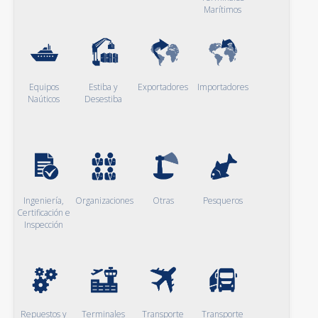
Marítimos
Equipos
Estiba y
Exportadores
Importadores
Naúticos
Desestiba
Ingeniería,
Organizaciones
Otras
Pesqueros
Certificación e
Inspección
Repuestos y
Terminales
Transporte
Transporte