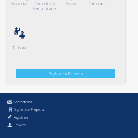
Accesorios
Terrestres y
Aéreo
Terrestre
Aeroportuarios
Turismo
Registre su Empresa
Contáctenos
Registro de Empresas
Regístrese
Empleos