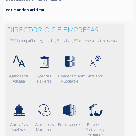
Por MundoMaritimo
DIRECTORIO DE EMPRESAS
3721
compañías registradas,
51
países,
83
empresas patrocinadas
Agencias de
Agencias
Almacenamiento
Astilleros
Aduana
Navieras
y Bodegaje
Compañías
Consultores
Embarcadores
Empresas
Navieras
Marítimos
Portuarias y
Terminales