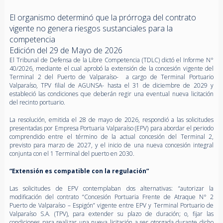
El organismo determinó que la prórroga del contrato
vigente no genera riesgos sustanciales para la
competencia
Edición del 29 de Mayo de 2026
El Tribunal de Defensa de la Libre Competencia (TDLC) dictó el Informe N°
40/2026, mediante el cual aprobó la extensión de la concesión vigente del
Terminal 2 del Puerto de Valparaíso- a cargo de Terminal Portuario
Valparaíso, TPV filial de AGUNSA- hasta el 31 de diciembre de 2029 y
estableció las condiciones que deberán regir una eventual nueva licitación
del recinto portuario.
La resolución, emitida el 28 de mayo de 2026, respondió a las solicitudes
presentadas por Empresa Portuaria Valparaíso (EPV) para abordar el periodo
comprendido entre el término de la actual concesión del Terminal 2,
previsto para marzo de 2027, y el inicio de una nueva concesión integral
conjunta con el 1 Terminal del puerto en 2030.
“Extensión es compatible con la regulación”
Las solicitudes de EPV contemplaban dos alternativas: “autorizar la
modificación del contrato “Concesión Portuaria Frente de Atraque N° 2
Puerto de Valparaíso – Espigón” vigente entre EPV y Terminal Portuario de
Valparaíso S.A. (TPV), para extender su plazo de duración; o, fijar las
condiciones para realizar una nueva licitación a ser otorgada durante dicho