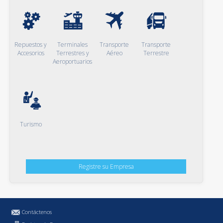
Repuestos y
Terminales
Transporte
Transporte
Accesorios
Terrestres y
Aéreo
Terrestre
Aeroportuarios
Turismo
Registre su Empresa
Contáctenos