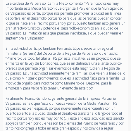
La alcaldesa de Valparaíso, Camila Nieto, comentó: “Para nosotros es muy
importante esta Media Maratón que organiza TPS y en que la Municipalidad
de Valparaíso es parte, porque nos permite promover la ciudad en la línea
deportiva, en el desarrollo portuario para que las personas puedan conocer
lo que se hace en el recinto portuario y por supuesto también esto genera un
gran atractivo turístico y potencia el desarrollo económico en la ciudad de
Valparaíso. La invitación es a que puedan inscribirse, a que puedan venir en
septiembre a Valparaíso”.
En la actividad participó también Fernando López, secretario regional
ministerial (seremi) del Deporte de la Región de Valparaíso, quien acotó:
“Primero que todo, felicitar a TPS por esta iniciativa. Es un proyecto que se
enmarca en la Ley de Donaciones, que es en definitiva una alianza público-
privada que permite organizar eventos de esta magnitud en la Región de
Valparaíso. Es una actividad eminentemente familiar, que va en la línea de lo
que como Ministerio promovemos, que es la actividad física para la familia. Es
motivo de orgullo para nosotros como Ministerio del Deporte, para la
empresa y para Valparaíso tener un evento de este tipo”.
Finalmente, Franco Gandolfo, gerente general de la Empresa Portuaria
Valparaíso, señaló que “esta quinceava versión de la Media Maratón TPS
Valparaíso es bien especial, porque nuevamente nos encuentra con un
puerto abierto a la ciudad, donde el desafío es transitar a lo largo de todo el
recinto portuario y eso es muy bonito (…), este año esta actividad está siendo
apoyada también por quienes son los clientes del Puerto de Valparaíso y por
tanto nos congrega a todos en este gran espacio y nos convida a seguir