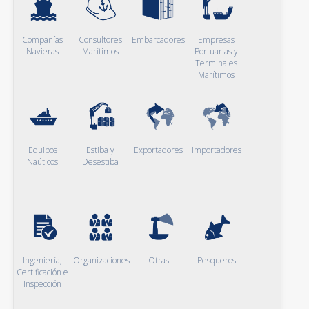
Compañías
Consultores
Embarcadores
Empresas
Navieras
Marítimos
Portuarias y
Terminales
Marítimos
Equipos
Estiba y
Exportadores
Importadores
Naúticos
Desestiba
Ingeniería,
Organizaciones
Otras
Pesqueros
Certificación e
Inspección