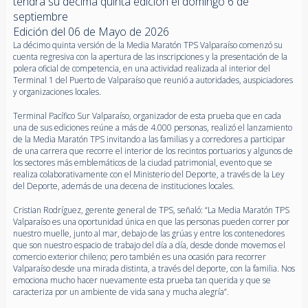
tendrá su décima quinta edición el domingo 6 de
septiembre
Edición del 06 de Mayo de 2026
La décimo quinta versión de la Media Maratón TPS Valparaíso comenzó su
cuenta regresiva con la apertura de las inscripciones y la presentación de la
polera oficial de competencia, en una actividad realizada al interior del
Terminal 1 del Puerto de Valparaíso que reunió a autoridades, auspiciadores
y organizaciones locales.
Terminal Pacífico Sur Valparaíso, organizador de esta prueba que en cada
una de sus ediciones reúne a más de 4.000 personas, realizó el lanzamiento
de la Media Maratón TPS invitando a las familias y a corredores a participar
de una carrera que recorre el interior de los recintos portuarios y algunos de
los sectores más emblemáticos de la ciudad patrimonial, evento que se
realiza colaborativamente con el Ministerio del Deporte, a través de la Ley
del Deporte, además de una decena de instituciones locales.
Cristian Rodríguez, gerente general de TPS, señaló: “La Media Maratón TPS
Valparaíso es una oportunidad única en que las personas pueden correr por
nuestro muelle, junto al mar, debajo de las grúas y entre los contenedores
que son nuestro espacio de trabajo del día a día, desde donde movemos el
comercio exterior chileno; pero también es una ocasión para recorrer
Valparaíso desde una mirada distinta, a través del deporte, con la familia. Nos
emociona mucho hacer nuevamente esta prueba tan querida y que se
caracteriza por un ambiente de vida sana y mucha alegría”.