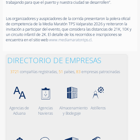
trabajando para que el puerto y nuestra ciudad se desarrollen”.
Los organizadores y auspiciadores de la corrida presentaron la polera oficial
de competencia de la Media Maratón TPS Valparaíso 2026 y reiteraron la
invitación a participar del evento, que considera las distancias de 21K, 10K y
un circuito infantil de 2K. El detalle de los recorridos e inscripciones se
encuentra en el sitio web
www.mediamaratontps.cl
.
DIRECTORIO DE EMPRESAS
3721
compañías registradas,
51
países,
83
empresas patrocinadas
Agencias de
Agencias
Almacenamiento
Astilleros
Aduana
Navieras
y Bodegaje