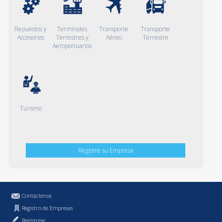
Repuestos y
Terminales
Transporte
Transporte
Accesorios
Terrestres y
Aéreo
Terrestre
Aeroportuarios
Turismo
Registre su Empresa
Contáctenos
Registro de Empresas
Regístrese