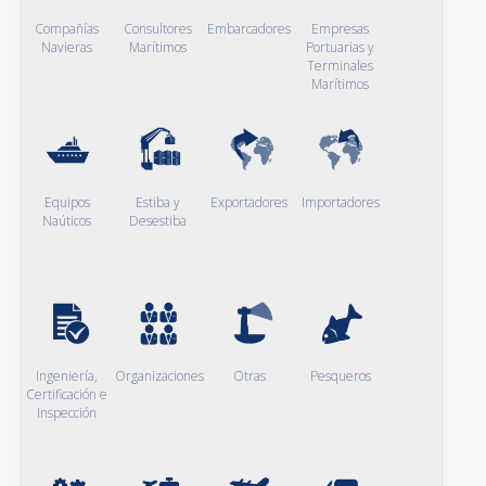
Compañías
Consultores
Embarcadores
Empresas
Navieras
Marítimos
Portuarias y
Terminales
Marítimos
Equipos
Estiba y
Exportadores
Importadores
Naúticos
Desestiba
Ingeniería,
Organizaciones
Otras
Pesqueros
Certificación e
Inspección