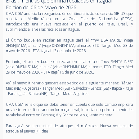
Brasil, mientras que elimina recaladas en Itaguaí
Edición del 06 de Mayo de 2026
CMA CGM anunció la reorganización del itinerario de su servicio SIRIUS que
conecta el Mediterráneo con la Costa Este de Sudamérica (ECSA),
introduciendo una nueva recalada en el puerto de Itajaí, Brasil, y
suprimiendo a la vez las recaladas en Itaguaí,
El último buque en recalar en Itaguaí será el
“
m/v LISA MARIE” (viaje
0NSNJS1MA) al sur / (viaje 0NSNKN1MA) al norte, ETD Tánger Med 23 de
mayo de 2026 - ETA Itaguaí 13 de junio de 2026.
En tanto, el primer buque en recalar en Itajaí será el “m/v SANTA INES”
(viaje 0NSNLS1MA) al sur / (viaje 0NSNMN1MA) al norte, ETD Tánger Med
29 de mayo de 2026 - ETA Itajaí 16 de junio de 2026.
Así, el nuevo itinerario quedará establecido de la siguiente manera: Tánger
Med (NB) - Algeciras - Tánger Med (SB) - Salvador - Santos (SB) - Itapoá - Itajaí
- Paranaguá - Santos (NB) - Tánger Med - Algeciras
CMA CGM señaló que se debe tener en cuenta que este cambio implicará
un ajuste en el itinerario proforma general, impactando principalmente las
recaladas al norte en Paranaguá y Santos de la siguiente manera:
Paranaguá: ventana actual de atraque el miércoles. Nueva ventana de
atraque el jueves (+1 día)