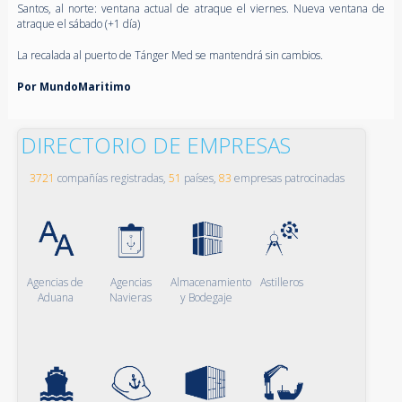
Santos, al norte: ventana actual de atraque el viernes. Nueva ventana de
atraque el sábado (+1 día)
La recalada al puerto de Tánger Med se mantendrá sin cambios.
Por MundoMaritimo
DIRECTORIO DE EMPRESAS
3721
compañías registradas,
51
países,
83
empresas patrocinadas
Agencias de
Agencias
Almacenamiento
Astilleros
Aduana
Navieras
y Bodegaje