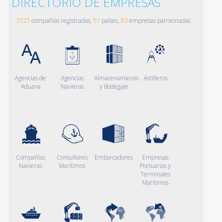
DIRECTORIO DE EMPRESAS
3721
compañías registradas,
51
países,
83
empresas patrocinadas
Agencias de
Agencias
Almacenamiento
Astilleros
Aduana
Navieras
y Bodegaje
Compañías
Consultores
Embarcadores
Empresas
Navieras
Marítimos
Portuarias y
Terminales
Marítimos