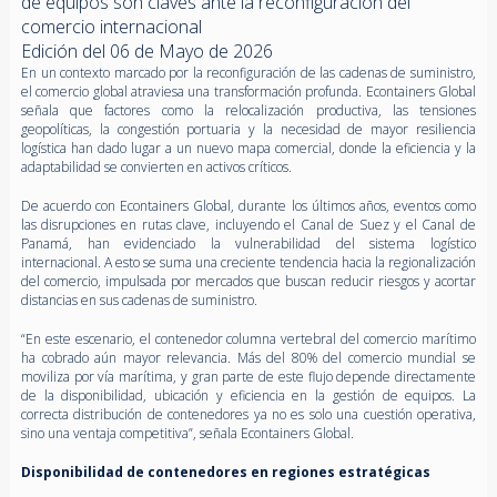
de equipos son claves ante la reconfiguración del
comercio internacional
Edición del 06 de Mayo de 2026
En un contexto marcado por la reconfiguración de las cadenas de suministro,
el comercio global atraviesa una transformación profunda. Econtainers Global
señala que factores como la relocalización productiva, las tensiones
geopolíticas, la congestión portuaria y la necesidad de mayor resiliencia
logística han dado lugar a un nuevo mapa comercial, donde la eficiencia y la
adaptabilidad se convierten en activos críticos.
De acuerdo con Econtainers Global, durante los últimos años, eventos como
las disrupciones en rutas clave, incluyendo el Canal de Suez y el Canal de
Panamá, han evidenciado la vulnerabilidad del sistema logístico
internacional. A esto se suma una creciente tendencia hacia la regionalización
del comercio, impulsada por mercados que buscan reducir riesgos y acortar
distancias en sus cadenas de suministro.
“En este escenario, el contenedor columna vertebral del comercio marítimo
ha cobrado aún mayor relevancia. Más del 80% del comercio mundial se
moviliza por vía marítima, y gran parte de este flujo depende directamente
de la disponibilidad, ubicación y eficiencia en la gestión de equipos. La
correcta distribución de contenedores ya no es solo una cuestión operativa,
sino una ventaja competitiva”, señala Econtainers Global.
Disponibilidad de contenedores en regiones estratégicas