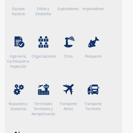
Equipos
Estiba y
Exportadores
Importadores
Naúticos
Desestiba
Ingeniería,
Organizaciones
Otras
Pesqueros
Certificación e
Inspección
Repuestos y
Terminales
Transporte
Transporte
Accesorios
Terrestres y
Aéreo
Terrestre
Aeroportuarios