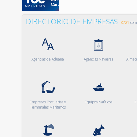
DIRECTORIO DE EMPRESAS
3721
comp
Agencias de Aduana
Agencias Navieras
Almac
Empresas Portuarias y
Equipos Naúticos
E
Terminales Marítimos