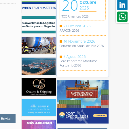
20
Octubre
2026
TOC Americas 2026
Octubre
2026
21
ARACON 2026
Noviembre
2026
10
Convención Anual de IBIA 2026
Agosto
2026
6
Foro Panorama Marítimo
Portuario 2026