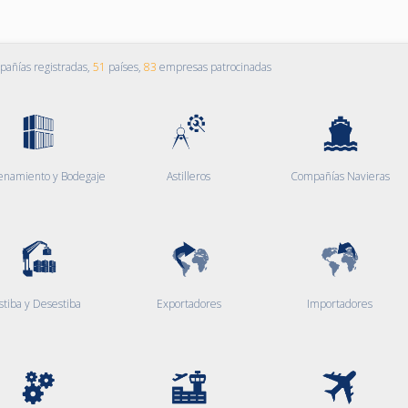
añías registradas,
51
países,
83
empresas patrocinadas
enamiento y Bodegaje
Astilleros
Compañías Navieras
stiba y Desestiba
Exportadores
Importadores