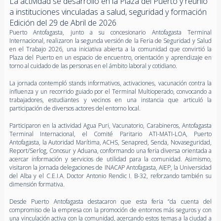
La actividad se desarrolló en la Plaza del Puerto y reunió
a instituciones vinculadas a salud, seguridad y formación
Edición del 29 de Abril de 2026
Puerto Antofagasta, junto a su concesionario Antofagasta Terminal
Internacional, realizaron la segunda versión de la Feria de Seguridad y Salud
en el Trabajo 2026, una iniciativa abierta a la comunidad que convirtió la
Plaza del Puerto en un espacio de encuentro, orientación y aprendizaje en
torno al cuidado de las personas en el ámbito laboral y cotidiano.
La jornada contempló stands informativos, activaciones, vacunación contra la
influenza y un recorrido guiado por el Terminal Multioperado, convocando a
trabajadores, estudiantes y vecinos en una instancia que articuló la
participación de diversos actores del entorno local.
Participaron en la actividad Agua Puri, Vacunatorio, Carabineros, Antofagasta
Terminal Internacional, el Comité Paritario ATI-MATI-LOA, Puerto
Antofagasta, la Autoridad Marítima, ACHS, Senapred, Senda, Novaseguridad,
Report/Serlog, Conosur y Aduana, conformando una feria diversa orientada a
acercar información y servicios de utilidad para la comunidad. Asimismo,
visitaron la jornada delegaciones de INACAP Antofagasta, AIEP, la Universidad
del Alba y el C.E.I.A. Doctor Antonio Rendic I. B-32, reforzando también su
dimensión formativa.
Desde Puerto Antofagasta destacaron que esta feria “da cuenta del
compromiso de la empresa con la promoción de entornos más seguros y con
una vinculación activa con la comunidad, acercando estos temas a la ciudad a