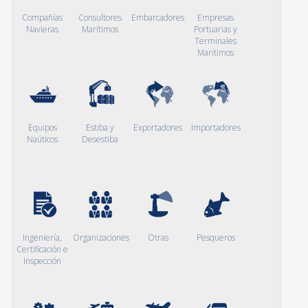
Compañías
Consultores
Embarcadores
Empresas
Navieras
Marítimos
Portuarias y
Terminales
Marítimos
Equipos
Estiba y
Exportadores
Importadores
Naúticos
Desestiba
Ingeniería,
Organizaciones
Otras
Pesqueros
Certificación e
Inspección