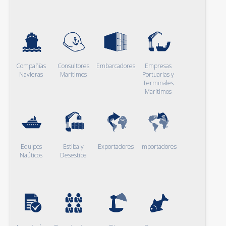
Compañías
Consultores
Embarcadores
Empresas
Navieras
Marítimos
Portuarias y
Terminales
Marítimos
Equipos
Estiba y
Exportadores
Importadores
Naúticos
Desestiba