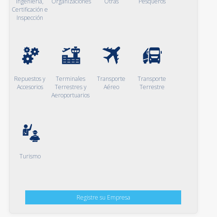
Ingeniería,
Organizaciones
Otras
Pesqueros
Certificación e
Inspección
Repuestos y
Terminales
Transporte
Transporte
Accesorios
Terrestres y
Aéreo
Terrestre
Aeroportuarios
Turismo
Registre su Empresa