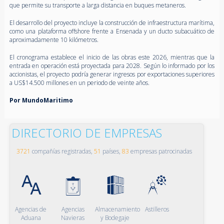
que permite su transporte a larga distancia en buques metaneros.
El desarrollo del proyecto incluye la construcción de infraestructura marítima,
como una plataforma offshore frente a Ensenada y un ducto subacuático de
aproximadamente 10 kilómetros.
El cronograma establece el inicio de las obras este 2026, mientras que la
entrada en operación está proyectada para 2028. Según lo informado por los
accionistas, el proyecto podría generar ingresos por exportaciones superiores
a US$14.500 millones en un periodo de veinte años.
Por MundoMaritimo
DIRECTORIO DE EMPRESAS
3721
compañías registradas,
51
países,
83
empresas patrocinadas
Agencias de
Agencias
Almacenamiento
Astilleros
Aduana
Navieras
y Bodegaje