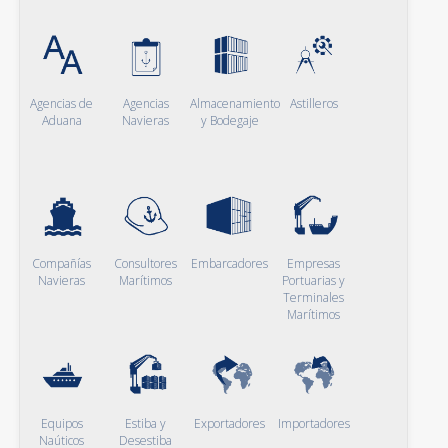
Agencias de
Agencias
Almacenamiento
Astilleros
Aduana
Navieras
y Bodegaje
Compañías
Consultores
Embarcadores
Empresas
Navieras
Marítimos
Portuarias y
Terminales
Marítimos
Equipos
Estiba y
Exportadores
Importadores
Naúticos
Desestiba