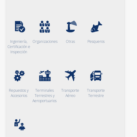
Ingeniería,
Organizaciones
Otras
Pesqueros
Certificación e
Inspección
Repuestos y
Terminales
Transporte
Transporte
Accesorios
Terrestres y
Aéreo
Terrestre
Aeroportuarios