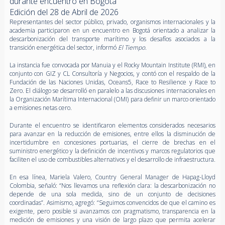
durante encuentro en Bogotá
Edición del 28 de Abril de 2026
Representantes del sector público, privado, organismos internacionales y la
academia participaron en un encuentro en Bogotá orientado a analizar la
descarbonización del transporte marítimo y los desafíos asociados a la
transición energética del sector, informó
El Tiempo
.
La instancia fue convocada por Manuia y el Rocky Mountain Institute (RMI), en
conjunto con GIZ y CL Consultoría y Negocios, y contó con el respaldo de la
Fundación de las Naciones Unidas, Oceans5, Race to Resilience y Race to
Zero. El diálogo se desarrolló en paralelo a las discusiones internacionales en
la Organización Marítima Internacional (OMI) para definir un marco orientado
a emisiones netas cero.
Durante el encuentro se identificaron elementos considerados necesarios
para avanzar en la reducción de emisiones, entre ellos la disminución de
incertidumbre en concesiones portuarias, el cierre de brechas en el
suministro energético y la definición de incentivos y marcos regulatorios que
faciliten el uso de combustibles alternativos y el desarrollo de infraestructura.
En esa línea, Mariela Valero, Country General Manager de Hapag-Lloyd
Colombia, señaló: “Nos llevamos una reflexión clara: la descarbonización no
depende de una sola medida, sino de un conjunto de decisiones
coordinadas”. Asimismo, agregó: “Seguimos convencidos de que el camino es
exigente, pero posible si avanzamos con pragmatismo, transparencia en la
medición de emisiones y una visión de largo plazo que permita acelerar