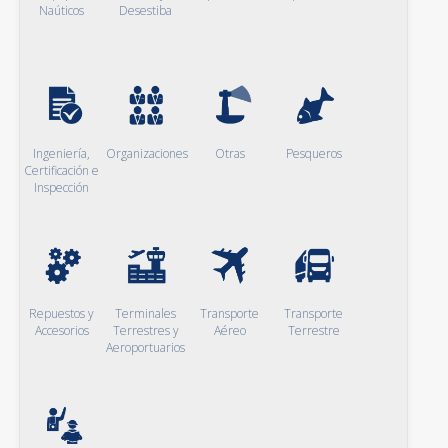
Naúticos
Desestiba
Ingeniería,
Organizaciones
Otras
Pesqueros
Certificación e
Inspección
Repuestos y
Terminales
Transporte
Transporte
Accesorios
Terrestres y
Aéreo
Terrestre
Aeroportuarios