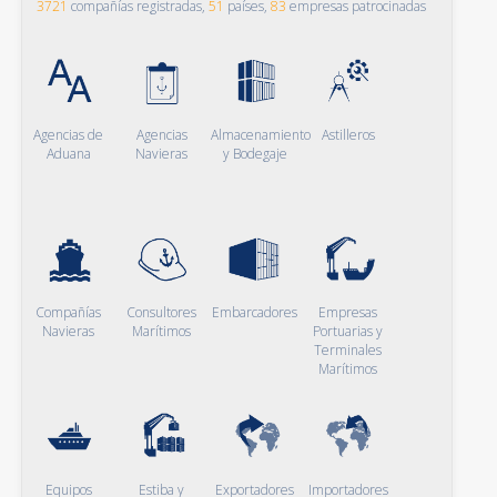
3721
compañías registradas,
51
países,
83
empresas patrocinadas
Agencias de
Agencias
Almacenamiento
Astilleros
Aduana
Navieras
y Bodegaje
Compañías
Consultores
Embarcadores
Empresas
Navieras
Marítimos
Portuarias y
Terminales
Marítimos
Equipos
Estiba y
Exportadores
Importadores