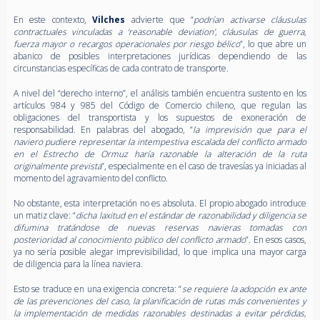
En este contexto,
Vilches
advierte que “
podrían activarse cláusulas
contractuales vinculadas a ‘reasonable deviation’, cláusulas de guerra,
fuerza mayor o recargos operacionales por riesgo bélico
”, lo que abre un
abanico de posibles interpretaciones jurídicas dependiendo de las
circunstancias específicas de cada contrato de transporte.
A nivel del “derecho interno”, el análisis también encuentra sustento en los
artículos 984 y 985 del Código de Comercio chileno, que regulan las
obligaciones del transportista y los supuestos de exoneración de
responsabilidad. En palabras del abogado, “
la imprevisión que para el
naviero pudiere representar la intempestiva escalada del conflicto armado
en el Estrecho de Ormuz haría razonable la alteración de la ruta
originalmente prevista
”, especialmente en el caso de travesías ya iniciadas al
momento del agravamiento del conflicto.
No obstante, esta interpretación no es absoluta. El propio abogado introduce
un matiz clave: “
dicha laxitud en el estándar de razonabilidad y diligencia se
difumina tratándose de nuevas reservas navieras tomadas con
posterioridad al conocimiento público del conflicto armado
”. En esos casos,
ya no sería posible alegar imprevisibilidad, lo que implica una mayor carga
de diligencia para la línea naviera.
Esto se traduce en una exigencia concreta: “
se requiere la adopción ex ante
de las prevenciones del caso, la planificación de rutas más convenientes y
la implementación de medidas razonables destinadas a evitar pérdidas,