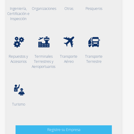
Ingeniería,
Organizaciones
Otras
Pesqueros
Certificación e
Inspección
Repuestos y
Terminales
Transporte
Transporte
Accesorios
Terrestres y
Aéreo
Terrestre
Aeroportuarios
Turismo
Registre su Empresa