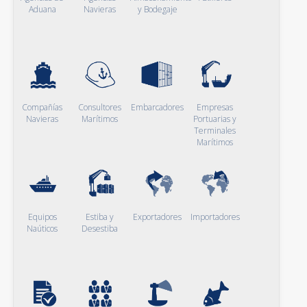
Aduana
Navieras
y Bodegaje
Compañías
Consultores
Embarcadores
Empresas
Navieras
Marítimos
Portuarias y
Terminales
Marítimos
Equipos
Estiba y
Exportadores
Importadores
Naúticos
Desestiba