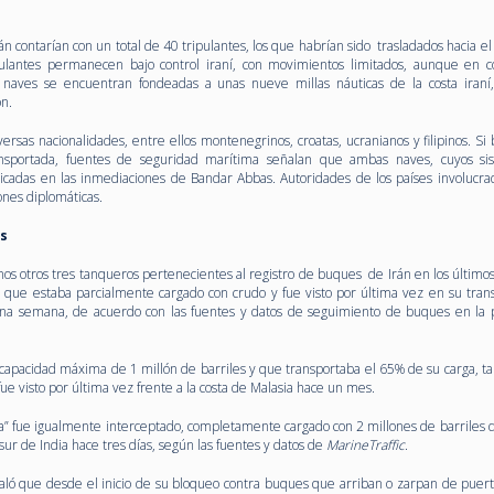
 contarían con un total de 40 tripulantes, los que habrían sido trasladados hacia e
pulantes permanecen bajo control iraní, con movimientos limitados, aunque en c
 naves se encuentran fondeadas a unas nueve millas náuticas de la costa iraní
ón.
versas nacionalidades, entre ellos montenegrinos, croatas, ucranianos y filipinos. Si
ansportada, fuentes de seguridad marítima señalan que ambas naves, cuyos s
icadas en las inmediaciones de Bandar Abbas. Autoridades de los países involucra
iones diplomáticas.
os
os otros tres tanqueros pertenecientes al registro de buques de Irán en los últimos
 que estaba parcialmente cargado con crudo y fue visto por última vez en su tra
 una semana, de acuerdo con las fuentes y datos de seguimiento de buques en la 
capacidad máxima de 1 millón de barriles y que transportaba el 65% de su carga, t
e visto por última vez frente a la costa de Malasia hace un mes.
” fue igualmente interceptado, completamente cargado con 2 millones de barriles d
l sur de India hace tres días, según las fuentes y datos de
MarineTraffic
.
ló que desde el inicio de su bloqueo contra buques que arriban o zarpan de puerto