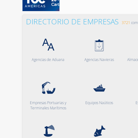
DIRECTORIO DE EMPRESAS
3721
comp
Agencias de Aduana
Agencias Navieras
Almac
Empresas Portuarias y
Equipos Naúticos
E
Terminales Marítimos