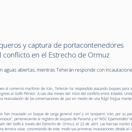
nqueros y captura de portacontenedores
 conflicto en el Estrecho de Ormuz
en aguas abiertas, mientras Teherán responde con incautacion
eo al comercio marítimo de Irán, Teherán ha respondido atacando buques para 
greso al Golfo Pérsico. A casi dos meses del inicio del conflicto entre Estados Unid
 una reanudación de las conversaciones de paz en medio de una frágil tregua mant
ses han incautado un buque de carga general iraní y un tanquero. Irán, por su par
ancesca”, perteneciente al registro de buques de Panamá y el “MSC Epamonides” de
lir del Golfo a través del Estrecho de Ormuz, el 22 de abril. Las fuerzas iraníes p
una tercera nave, concretando de este modo sus primeras incautaciones desde el in