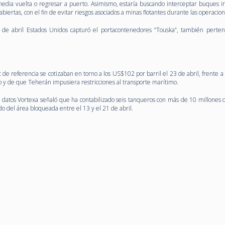
edia vuelta o regresar a puerto. Asimismo, estaría buscando interceptar buques i
iertas, con el fin de evitar riesgos asociados a minas flotantes durante las operacion
e abril Estados Unidos capturó el portacontenedores “Touska”, también perten
t de referencia se cotizaban en torno a los US$102 por barril el 23 de abril, frente 
ro y de que Teherán impusiera restricciones al transporte marítimo.
 datos Vortexa señaló que ha contabilizado seis tanqueros con más de 10 millones d
do del área bloqueada entre el 13 y el 21 de abril.