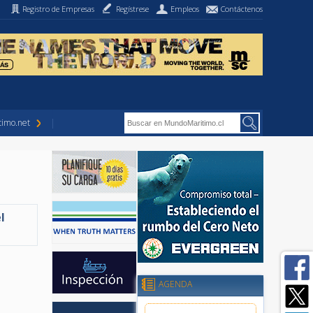
Registro de Empresas
Regístrese
Empleos
Contáctenos
imo.net
l
AGENDA