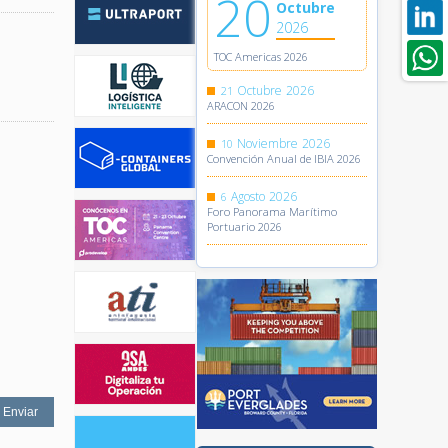
20
Octubre
2026
TOC Americas 2026
Octubre
2026
21
ARACON 2026
Noviembre
2026
10
Convención Anual de IBIA 2026
Agosto
2026
6
Foro Panorama Marítimo
Portuario 2026