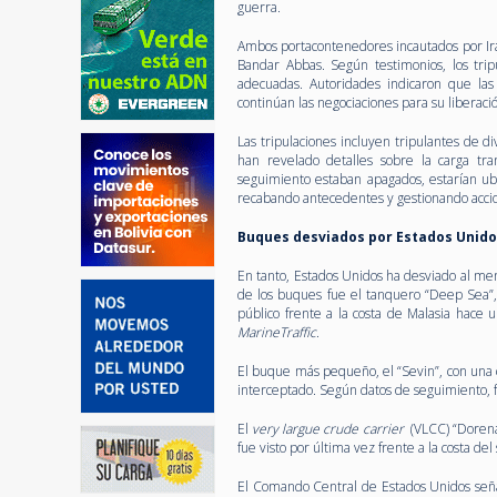
guerra.
Ambos portacontenedores incautados por Irán
Bandar Abbas. Según testimonios, los tri
adecuadas. Autoridades indicaron que las
continúan las negociaciones para su liberaci
Las tripulaciones incluyen tripulantes de di
han revelado detalles sobre la carga tr
seguimiento estaban apagados, estarían ub
recabando antecedentes y gestionando acc
Buques desviados por Estados Unid
En tanto, Estados Unidos ha desviado al men
de los buques fue el tanquero “Deep Sea”,
público frente a la costa de Malasia hace
MarineTraffic
.
El buque más pequeño, el “Sevin”, con una 
interceptado. Según datos de seguimiento, fu
El
very largue crude carrier
(VLCC) “Dorena
fue visto por última vez frente a la costa de
El Comando Central de Estados Unidos seña