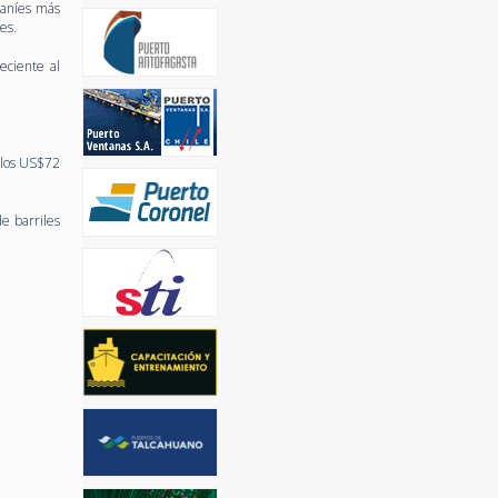
raníes más
es.
eciente al
a los US$72
e barriles