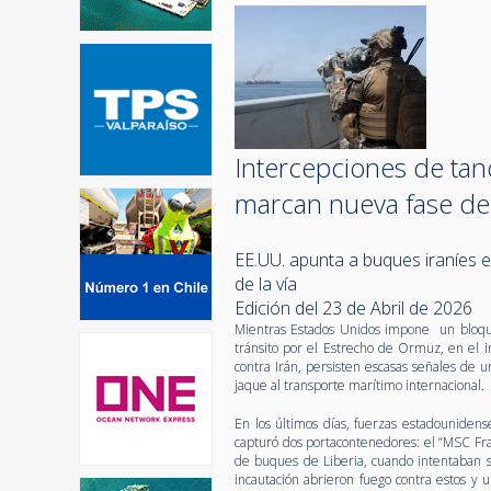
Intercepciones de ta
marcan nueva fase del
EE.UU. apunta a buques iraníes 
de la vía
Edición del 23 de Abril de 2026
Mientras Estados Unidos impone un bloqu
tránsito por el Estrecho de Ormuz, en el in
contra Irán, persisten escasas señales de
jaque al transporte marítimo internacional.
En los últimos días, fuerzas estadouniden
capturó dos portacontenedores: el “MSC Fr
de buques de Liberia, cuando intentaban sa
incautación abrieron fuego contra estos y 