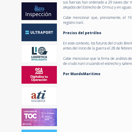
sus fuerzas han ordenado a 29 naves dar m
alejados del Estrecho de Ormuz y en aguas ab
Cabe mencionar que, previamente, el 19 d
registro iraní.
Precios del petróleo
En este contexto, los futuros del crudo Bren
antes del inicio de la guerra el 28 de febre
Cabe mencionar que la firma de análisis de
de crudo iraní cruzando el estrecho y salien
Por MundoMaritimo