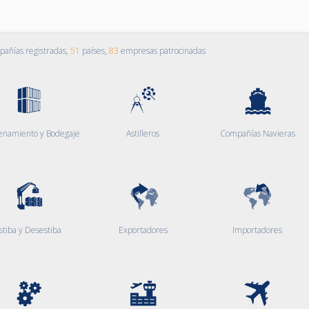
añías registradas,
51
países,
83
empresas patrocinadas
enamiento y Bodegaje
Astilleros
Compañías Navieras
stiba y Desestiba
Exportadores
Importadores