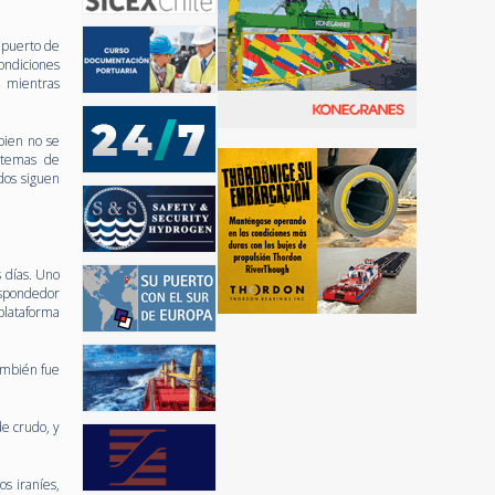
l puerto de
ondiciones
, mientras
 bien no se
istemas de
dos siguen
 días. Uno
nspondedor
plataforma
ambién fue
e crudo, y
s iraníes,