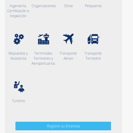
Ingeniería,
Organizaciones
Otras
Pesqueros
Certificación e
Inspección
Repuestos y
Terminales
Transporte
Transporte
Accesorios
Terrestres y
Aéreo
Terrestre
Aeroportuarios
Turismo
Registre su Empresa