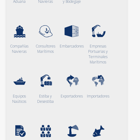
Aduana
Navieras
y Bodegaje
Compañías
Consultores
Embarcadores
Empresas
Navieras
Marítimos
Portuarias y
Terminales
Marítimos
Equipos
Estiba y
Exportadores
Importadores
Naúticos
Desestiba