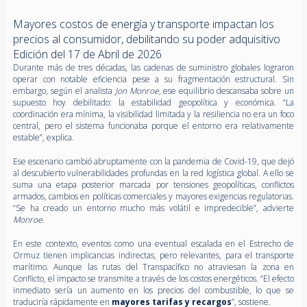
Mayores costos de energía y transporte impactan los
precios al consumidor, debilitando su poder adquisitivo
Edición del 17 de Abril de 2026
Durante más de tres décadas, las cadenas de suministro globales lograron
operar con notable eficiencia pese a su fragmentación estructural. Sin
embargo, según el analista
Jon Monroe
, ese equilibrio descansaba sobre un
supuesto hoy debilitado: la estabilidad geopolítica y económica. “La
coordinación era mínima, la visibilidad limitada y la resiliencia no era un foco
central, pero el sistema funcionaba porque el entorno era relativamente
estable”, explica.
Ese escenario cambió abruptamente con la pandemia de Covid-19, que dejó
al descubierto vulnerabilidades profundas en la red logística global. A ello se
suma una etapa posterior marcada por tensiones geopolíticas, conflictos
armados, cambios en políticas comerciales y mayores exigencias regulatorias.
“Se ha creado un entorno mucho más volátil e impredecible”, advierte
Monroe
.
En este contexto, eventos como una eventual escalada en el Estrecho de
Ormuz tienen implicancias indirectas, pero relevantes, para el transporte
marítimo. Aunque las rutas del Transpacífico no atraviesan la zona en
Conflicto, el impacto se transmite a través de los costos energéticos. “El efecto
inmediato sería un aumento en los precios del combustible, lo que se
traduciría rápidamente en
mayores tarifas y recargos
”, sostiene.