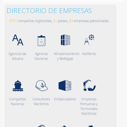
DIRECTORIO DE EMPRESAS
3721
compañías registradas,
51
países,
83
empresas patrocinadas
Agencias de
Agencias
Almacenamiento
Astilleros
Aduana
Navieras
y Bodegaje
Compañías
Consultores
Embarcadores
Empresas
Navieras
Marítimos
Portuarias y
Terminales
Marítimos