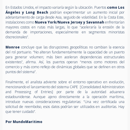
En Estados Unidos, el impacto variaría según la ubicación. Puertos
como Los
Ángeles y Long Beach
podrían experimentar un aumento inicial por
adelantamiento de carga desde Asia, seguido de volatilidad. En la Costa Este,
instalaciones como
Nueva York/Nueva Jersey y Savannah
enfrentarían
mayores costos en rutas más largas, lo que “aceleraría la erosión de la
demanda de importaciones, especialmente en segmentos minoristas
discrecionales”.
Monroe
concluye que las disrupciones geopolíticas no cambian la esencia
del rol portuario. “No alteran fundamentalmente la capacidad de un puerto
para generar volumen; más bien aceleran dependencias estructurales
existentes”, afirma. Así, los puertos operan “menos como motores del
comercio y más como reflejo de dinámicas globales que se definen en otros
puntos del sistema”.
Finalmente, el analista advierte sobre el entorno operativo en evolución,
mencionando el lanzamiento del sistema CAPE [Consolidated Administration
and Processing of Entries] por parte de la autoridad aduanera
estadounidense. Aunque ajeno directamente a la operación marítima,
introduce nuevas consideraciones regulatorias: “Una vez certificada una
solicitud de reembolso, esos datos podrían ser utilizados en auditorías. Hay
que tener cuidado”.
Por MundoMaritimo