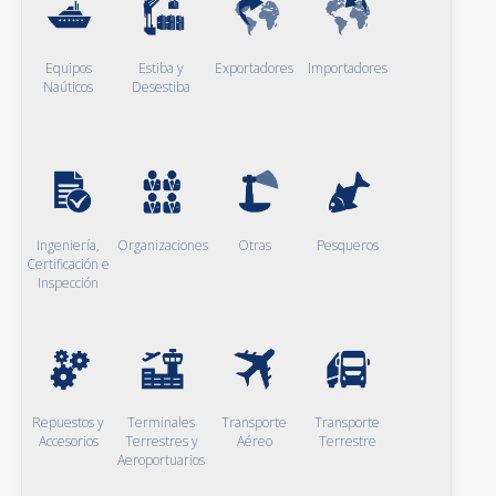
Equipos
Estiba y
Exportadores
Importadores
Naúticos
Desestiba
Ingeniería,
Organizaciones
Otras
Pesqueros
Certificación e
Inspección
Repuestos y
Terminales
Transporte
Transporte
Accesorios
Terrestres y
Aéreo
Terrestre
Aeroportuarios