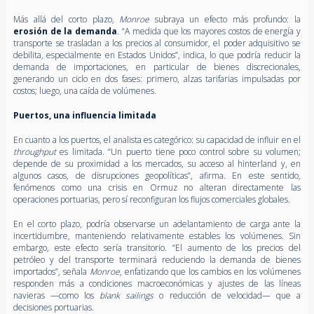
Más allá del corto plazo,
Monroe
subraya un efecto más profundo: la
erosión de la demanda
. “A medida que los mayores costos de energía y
transporte se trasladan a los precios al consumidor, el poder adquisitivo se
debilita, especialmente en Estados Unidos”, indica, lo que podría reducir la
demanda de importaciones, en particular de bienes discrecionales,
generando un ciclo en dos fases: primero, alzas tarifarias impulsadas por
costos; luego, una caída de volúmenes.
Puertos, una influencia limitada
En cuanto a los puertos, el analista es categórico: su capacidad de influir en el
throughput
es limitada. “Un puerto tiene poco control sobre su volumen;
depende de su proximidad a los mercados, su acceso al hinterland y, en
algunos casos, de disrupciones geopolíticas”, afirma. En este sentido,
fenómenos como una crisis en Ormuz no alteran directamente las
operaciones portuarias, pero sí reconfiguran los flujos comerciales globales.
En el corto plazo, podría observarse un adelantamiento de carga ante la
incertidumbre, manteniendo relativamente estables los volúmenes. Sin
embargo, este efecto sería transitorio. “El aumento de los precios del
petróleo y del transporte terminará reduciendo la demanda de bienes
importados”, señala
Monroe
, enfatizando que los cambios en los volúmenes
responden más a condiciones macroeconómicas y ajustes de las líneas
navieras —como los
blank sailings
o reducción de velocidad— que a
decisiones portuarias.