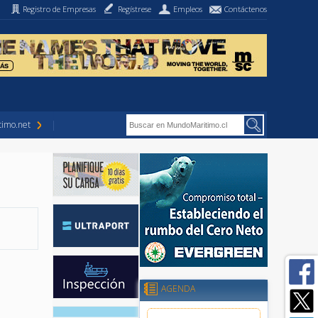
Registro de Empresas
Regístrese
Empleos
Contáctenos
imo.net
AGENDA