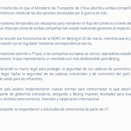
mismo día en que el Ministerio de Transporte de China advirtió a ambas compañía
istro en medio de las disrupciones provocadas por la guerra en Irán.
esiones temporales son necesarias para mantener el flujo del comercio a través de
ue altos ejecutivos de ambas compañías han estado realizando gestiones al respecto.
una reunión con funcionarios de la NDRC en Beijing el 20 de marzo, mientras que el 
cación con el regulador mediante correspondencia escrita.
rsaciones advirtió a
FT
que, si las compañías europeas se retiran, operadores estad
esiones, lo que representaría un resultado aún más desfavorable para Beijing.
taleciendo su marco legal para proteger la seguridad de sus cadenas de suministro
ilegal “dañar la seguridad de las cadenas industriales y de suministro del país”,
 salida para los infractores.
el país asiático implementaron nuevas normas para contrarrestar lo que desc
or parte de gobiernos extranjeros, otorgando a Beijing mayores facultades para eva
n ámbitos como comercio, inversión y cooperación internacional.
ansporte no respondieron a solicitudes de comentarios de parte de
FT
.