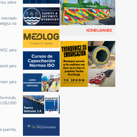
mica sobre
 intentado
tégica vía
y MSC para
sionó para
hison para
erminals,
r US$2.000
s puertos,