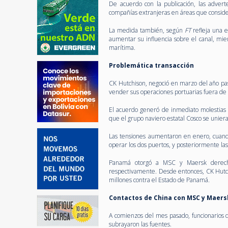
De acuerdo con la publicación, las adverte
compañías extranjeras en áreas que consider
La medida también, según
FT
refleja una e
aumentar su influencia sobre el canal, mie
marítima.
Problemática transacción
CK Hutchison, negoció en marzo del año pa
vender sus operaciones portuarias fuera de 
El acuerdo generó de inmediato molestias e
que el grupo naviero estatal Cosco se uniera 
Las tensiones aumentaron en enero, cuando
operar los dos puertos, y posteriormente la
Panamá otorgó a MSC y Maersk derechos
respectivamente. Desde entonces, CK Hutc
millones contra el Estado de Panamá.
Contactos de China con MSC y Maer
A comienzos del mes pasado, funcionarios 
subrayaron las fuentes.