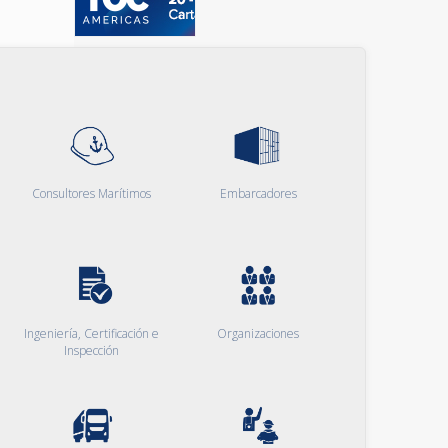
Consultores Marítimos
Embarcadores
Ingeniería, Certificación e
Organizaciones
Inspección