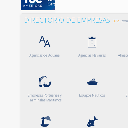
DIRECTORIO DE EMPRESAS
3721
comp
Agencias de Aduana
Agencias Navieras
Almac
Empresas Portuarias y
Equipos Naúticos
E
Terminales Marítimos