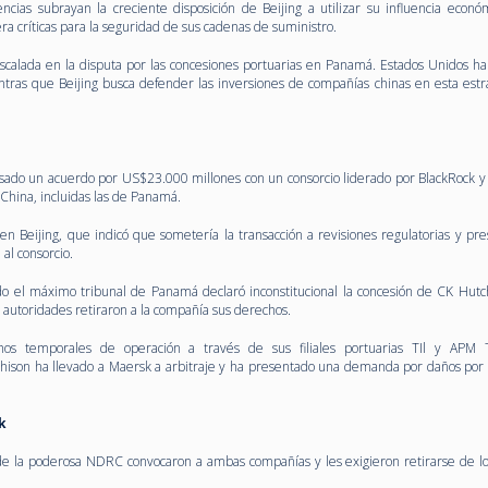
ncias subrayan la creciente disposición de Beijing a utilizar su influencia econó
a críticas para la seguridad de sus cadenas de suministro.
scalada en la disputa por las concesiones portuarias en Panamá. Estados Unidos ha
ntras que Beijing busca defender las inversiones de compañías chinas en esta estra
sado un acuerdo por US$23.000 millones con un consorcio liderado por BlackRock 
China, incluidas las de Panamá.
n Beijing, que indicó que sometería la transacción a revisiones regulatorias y pre
al consorcio.
 el máximo tribunal de Panamá declaró inconstitucional la concesión de CK Hutc
s autoridades retiraron a la compañía sus derechos.
 temporales de operación a través de sus filiales portuarias TIl y APM T
hison ha llevado a Maersk a arbitraje y ha presentado una demanda por daños po
sk
de la poderosa NDRC convocaron a ambas compañías y les exigieron retirarse de lo