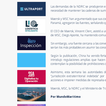
Las demandas de la NDRC se produjeron el 
necesidad de mantener las cadenas de sumin
Maersk y MSC han argumentado que sus conc
Panamá, agregaron las fuentes, señalando q
El CEO de Maersk, Vincent Clerc, asistió a 
de MSC, Diego Aponte, ha mantenido comuni
Sin embargo, una fuente cercana a las conve
serían los más probables en asumir las conc
Según la publicación, China ha venido for
introdujo regulaciones amplias que hacen 
contemplan la posibilidad de prohibiciones de
Asimismo, esta semana las autoridades d
“jurisdicción extraterritorial indebida” p
acciones e imponer medidas de represalia e
Maersk, MSC, la NDRC y el Ministerio de Tr
Por MundoMaritimo