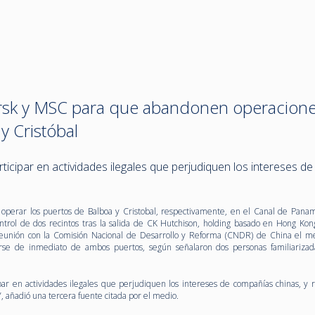
rsk y MSC para que abandonen operacion
y Cristóbal
ticipar en actividades ilegales que perjudiquen los intereses de
operar los puertos de Balboa y Cristobal, respectivamente, en el Canal de Pana
rol de dos recintos tras la salida de CK Hutchison, holding basado en Hong Kon
eunión con la Comisión Nacional de Desarrollo y Reforma (CNDR) de China el m
arse de inmediato de ambos puertos, según señalaron dos personas familiarizad
par en actividades ilegales que perjudiquen los intereses de compañías chinas, y r
”, añadió una tercera fuente citada por el medio.