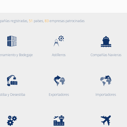
añías registradas,
51
países,
83
empresas patrocinadas
enamiento y Bodegaje
Astilleros
Compañías Navieras
stiba y Desestiba
Exportadores
Importadores