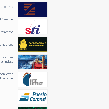
s sobre la
l Canal de
presidente
ounidenses
. Este mes
 e incluso
riben como
luar estas