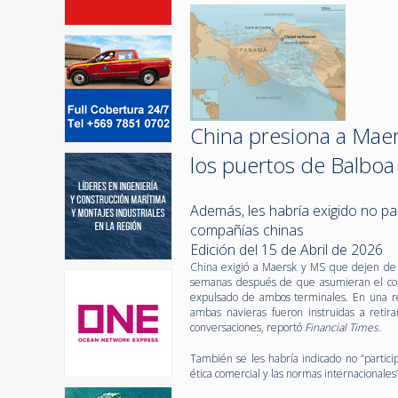
China presiona a Mae
los puertos de Balboa 
Además, les habría exigido no par
compañías chinas
Edición del 15 de Abril de 2026
China exigió a Maersk y MS que dejen de 
semanas después de que asumieran el cont
expulsado de ambos terminales. En una r
ambas navieras fueron instruidas a retir
conversaciones, reportó
Financial Times
.
También se les habría indicado no “partici
ética comercial y las normas internacionales