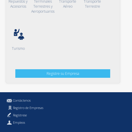
Repuestos y
Terminales
Transporte
Transporte
Accesorios
Terrestres y
Aéreo
Terrestre
Aeroportuarios
Turismo
Registre su Empresa
Contáctenos
Registro de Empresas
Regístrese
Empleos