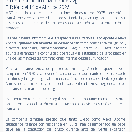
en una transición clave de liderazgo
Edición del 14 de Abril de 2026
MSC anunció que durante el último trimestre de 2025 concretó la
transferencia de su propiedad desde su fundador, Gianluigi Aponte, hacia sus
dos hijos, en el marco de un proceso de sucesión generacional, informa
Reuters
.
La línea naviera informó que el traspaso fue realizado a Diego Aponte y Alexa
Aponte, quienes actualmente se desempeñan como presidente del grupo y
directora financiera, respectivamente. Según indicó MSC, esta decisión
apunta a garantizar la continuidad operativa y la estabilidad de largo plazo en
una de las mayores transformaciones internas desde su fundación.
Pese a la transferencia de propiedad, Gianluigi Aponte —quien creó la
compañía en 1970 y la posicionó como un actor dominante en el transporte
marítimo y la logística global— mantendrá su rol como presidente ejecutivo.
Asimismo, la firma subrayó que continuará enfocada en su negocio principal
de transporte marítimo de carga.
“Me siento extremadamente orgulloso de este importante momento”, señaló
Aponte en una declaración oficial, destacando el carácter estratégico de esta
transición.
La compañía también precisó que tanto Diego como Alexa Aponte,
ciudadanos italianos con residencia en Suiza, han desempeñado un papel
clave en la conducción del grupo durante años de fuerte expansión,