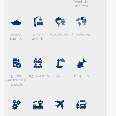
Terminales
Marítimos
Equipos
Estiba y
Exportadores
Importadores
Naúticos
Desestiba
Ingeniería,
Organizaciones
Otras
Pesqueros
Certificación e
Inspección