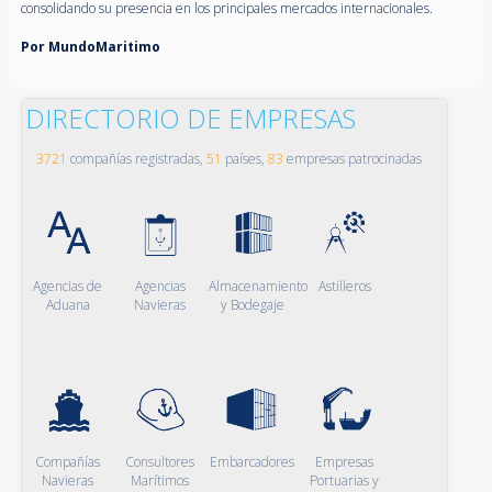
consolidando su presencia en los principales mercados internacionales.
Por MundoMaritimo
DIRECTORIO DE EMPRESAS
3721
compañías registradas,
51
países,
83
empresas patrocinadas
Agencias de
Agencias
Almacenamiento
Astilleros
Aduana
Navieras
y Bodegaje
Compañías
Consultores
Embarcadores
Empresas
Navieras
Marítimos
Portuarias y