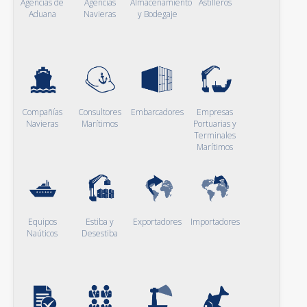
Agencias de
Agencias
Almacenamiento
Astilleros
Aduana
Navieras
y Bodegaje
Compañías
Consultores
Embarcadores
Empresas
Navieras
Marítimos
Portuarias y
Terminales
Marítimos
Equipos
Estiba y
Exportadores
Importadores
Naúticos
Desestiba