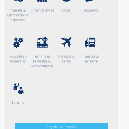
Ingeniería,
Organizaciones
Otras
Pesqueros
Certificación e
Inspección
Repuestos y
Terminales
Transporte
Transporte
Accesorios
Terrestres y
Aéreo
Terrestre
Aeroportuarios
Turismo
Registre su Empresa