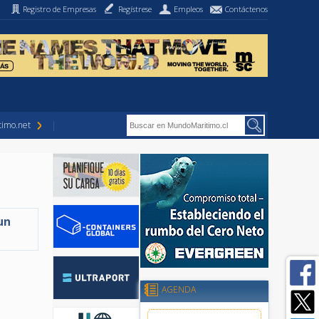
Registro de Empresas
Regístrese
Empleos
Contáctenos
imo.net
un
AGENDA