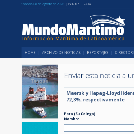
Sábado, 08 de Agosto de 2026
| ISSN 0719-241X
HOME
ARCHIVO DE NOTICIAS
REPORTAJES
DIRECTORI
Enviar esta noticia a 
Maersk y Hapag-Lloyd lideran
72,3%, respectivamente
Para (Su Colega)
Nombre