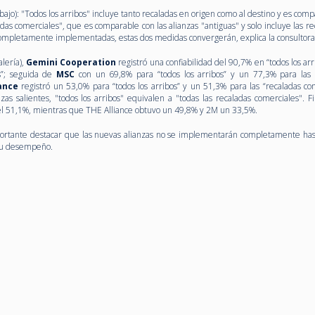
ajo): "Todos los arribos" incluye tanto recaladas en origen como al destino y es com
das comerciales", que es comparable con las alianzas "antiguas" y solo incluye las r
completamente implementadas, estas dos medidas convergerán, explica la consultora
lería),
Gemini Cooperation
registró una confiabilidad del 90,7% en “todos los arr
s”; seguida de
MSC
con un 69,8% para “todos los arribos” y un 77,3% para las 
ance
registró un 53,0% para “todos los arribos” y un 51,3% para las “recaladas com
zas salientes, "todos los arribos" equivalen a "todas las recaladas comerciales". F
l 51,1%, mientras que THE Alliance obtuvo un 49,8% y 2M un 33,5%.
portante destacar que las nuevas alianzas no se implementarán completamente hast
 su desempeño.