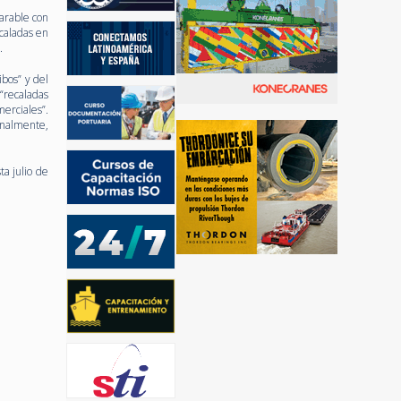
parable con
ecaladas en
.
ibos” y del
“recaladas
erciales”.
inalmente,
a julio de