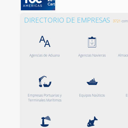
DIRECTORIO DE EMPRESAS
3721
comp
Agencias de Aduana
Agencias Navieras
Almac
Empresas Portuarias y
Equipos Naúticos
E
Terminales Marítimos