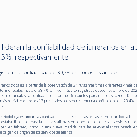
ideran la confiabilidad de itinerarios en ab
,3%, respectivamente
istró una confiabilidad del 90,7% en "todos los arribos"
nerarios globales, a partir de la observación de 34 rutas marítimas diferentes y más d
ntermensuales, hasta el 58,7%, el nivel más alto registrado desde noviembre de 202
s interanuales, la puntuación de abril fue 6,5 puntos porcentuales superior. Dest
 más confiable entre los 13 principales operadores con una confiabilidad del 73,4%,
7%.
metodología estándar, las puntuaciones de las alianzas se basan en los arribos a las 
estaba disponible para las nuevas alianzas en febrero, dado que sus servicios recié
origen en febrero, introdujo una nueva medida para las nuevas alianzas basada en
de origen de origen de los servicios de alianza.