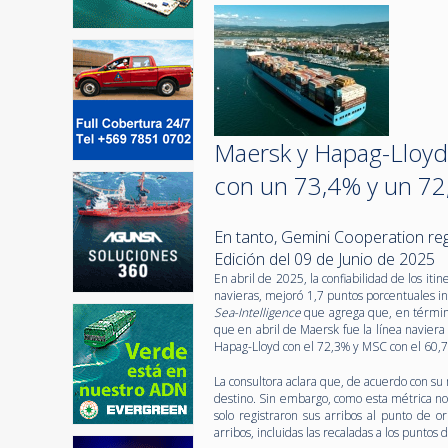
Maersk y Hapag-Lloyd l
con un 73,4% y un 72
En tanto, Gemini Cooperation reg
Edición del 09 de Junio de 2025
En abril de 2025, la confiabilidad de los iti
navieras, mejoró 1,7 puntos porcentuales i
Sea-Intelligence
que agrega que, en término
que en abril de Maersk fue la línea naviera
Hapag-Lloyd con el 72,3% y MSC con el 60,
La consultora aclara que, de acuerdo con su 
destino. Sin embargo, como esta métrica no 
solo registraron sus arribos al punto de 
arribos, incluidas las recaladas a los puntos 