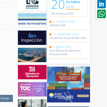
20
Octubre
2026
TOC Americas 2026
Octubre
2026
21
ARACON 2026
Noviembre
2026
10
Convención Anual de IBIA 2026
Agosto
2026
6
Foro Panorama Marítimo
Portuario 2026