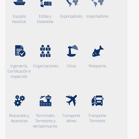
Equipos
Estiba y
Exportadores
Importadores
Naúticos
Desestiba
Ingeniería,
Organizaciones
Otras
Pesqueros
Certificación e
Inspección
Repuestos y
Terminales
Transporte
Transporte
Accesorios
Terrestres y
Aéreo
Terrestre
Aeroportuarios