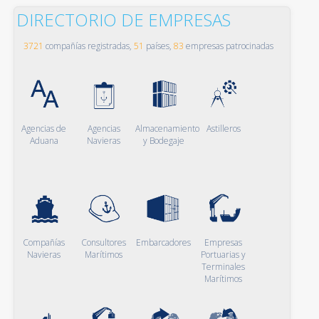
DIRECTORIO DE EMPRESAS
3721
compañías registradas,
51
países,
83
empresas patrocinadas
Agencias de
Agencias
Almacenamiento
Astilleros
Aduana
Navieras
y Bodegaje
Compañías
Consultores
Embarcadores
Empresas
Navieras
Marítimos
Portuarias y
Terminales
Marítimos