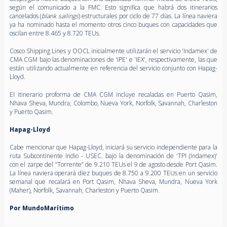
según el comunicado a la FMC. Esto significa que habrá dos itinerarios
cancelados (
blank sailings
) estructurales por ciclo de 77 días. La línea naviera
ya ha nominado hasta el momento otros cinco buques con capacidades que
oscilan entre 8.465 y 8.720 TEUs.
Cosco Shipping Lines y OOCL inicialmente utilizarán el servicio 'Indamex' de
CMA CGM bajo las denominaciones de 'IPE' e 'IEX', respectivamente, las que
están utilizando actualmente en referencia del servicio conjunto con Hapag-
Lloyd.
El itinerario proforma de CMA CGM incluye recaladas en Puerto Qasim,
Nhava Sheva, Mundra, Colombo, Nueva York, Norfolk, Savannah, Charleston
y Puerto Qasim.
Hapag-Lloyd
Cabe mencionar que Hapag-Lloyd, iniciará su servicio independiente para la
ruta Subcontinente Indio - USEC. bajo la denominación de 'TPI (Indamex)'
con el zarpe del “Torrente” de 9.210 TEUs el 9 de agosto desde Port Qasim.
La línea naviera operará diez buques de 8.750 a 9.200 TEUs en un servicio
semanal que recalará en Port Qasim, Nhava Sheva, Mundra, Nueva York
(Maher), Norfolk, Savannah, Charleston y Puerto Qasim.
Por MundoMarítimo