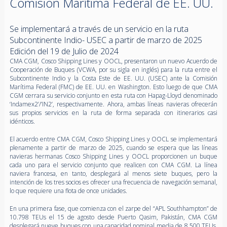
Comisión Marítima Federal de EE. UU.
Se implementará a través de un servicio en la ruta
Subcontinente Indio- USEC a partir de marzo de 2025
Edición del 19 de Julio de 2024
CMA CGM, Cosco Shipping Lines y OOCL, presentaron un nuevo Acuerdo de
Cooperación de Buques (VCWA, por su sigla en inglés) para la ruta entre el
Subcontinente Indio y la Costa Este de EE. UU. (USEC) ante la Comisión
Marítima Federal (FMC) de EE. UU. en Washington. Esto luego de que CMA
CGM cerrara su servicio conjunto en esta ruta con Hapag-Lloyd denominado
‘Indamex2’/’IN2’, respectivamente
.
Ahora, ambas líneas navieras
ofrecerán
sus propios servicios en la ruta de forma separada con itinerarios casi
idénticos.
El acuerdo entre CMA CGM, Cosco Shipping Lines y OOCL se implementará
plenamente a partir de marzo de 2025, cuando se espera que las líneas
navieras hermanas Cosco Shipping Lines y OOCL proporcionen un buque
cada uno para el servicio conjunto que realicen con CMA CGM. La línea
naviera francesa, en tanto, desplegará al menos siete buques, pero la
intención de los tres socios es ofrecer una frecuencia de navegación semanal,
lo que requiere una flota de once unidades.
En una primera fase, que comienza con el zarpe del “APL Southhampton” de
10.798 TEUs el 15 de agosto desde Puerto Qasim, Pakistán, CMA CGM
desplegará nueve buques con una capacidad nominal media de 8.500 TEUs,