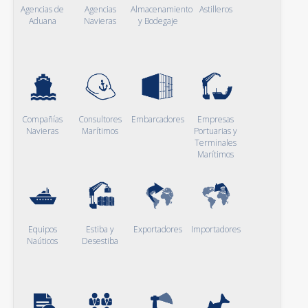
Agencias de
Agencias
Almacenamiento
Astilleros
Aduana
Navieras
y Bodegaje
Compañías
Consultores
Embarcadores
Empresas
Navieras
Marítimos
Portuarias y
Terminales
Marítimos
Equipos
Estiba y
Exportadores
Importadores
Naúticos
Desestiba