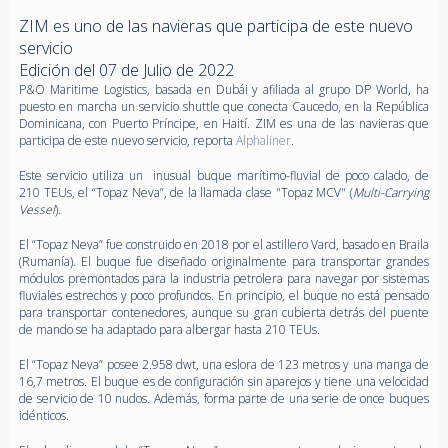
ZIM es uno de las navieras que participa de este nuevo
servicio
Edición del 07 de Julio de 2022
P&O Maritime Logistics, basada en Dubái y afiliada al grupo DP World, ha
puesto en marcha un servicio shuttle que conecta Caucedo, en la República
Dominicana, con Puerto Príncipe, en Haití. ZIM es una de las navieras que
participa de este nuevo servicio, reporta
Alphaliner
.
Este servicio utiliza un inusual buque marítimo-fluvial de poco calado, de
210 TEUs, el “Topaz Neva”, de la llamada clase "Topaz MCV" (
Multi-Carrying
Vessel
).
El “Topaz Neva” fue construido en 2018 por el astillero Vard, basado en Braila
(Rumanía). El buque fue diseñado originalmente para transportar grandes
módulos premontados para la industria petrolera para navegar por sistemas
fluviales estrechos y poco profundos. En principio, el buque no está pensado
para transportar contenedores, aunque su gran cubierta detrás del puente
de mando se ha adaptado para albergar hasta 210 TEUs.
El “Topaz Neva” posee 2.958 dwt, una eslora de 123 metros y una manga de
16,7 metros. El buque es de configuración sin aparejos y tiene una velocidad
de servicio de 10 nudos. Además, forma parte de una serie de once buques
idénticos.