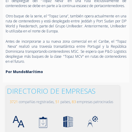
El despliegue del “Topaz Neva” en una ruta exclusivamente de
contenedores se debe en parte a la continua escasez de portacontenedores.
Otro buque de la serie, el “Topaz Lena”, también opera actualmente en una
ruta de contenedores y está desplegado entre Jeddah y Port Sudan por DP
World y Feedertech, parte del Grupo Unifeeder. Anteriormente, Unifeeder
lo utilizaba en el norte de Europa.
Antes de incorporarse a su nueva zona comercial en el Caribe, el “Topaz
Neva” realizó una travesía transatlántica entre Portugal y la República
Dominicana transportando contenedores MSC. Se espera que P&O Logistics
despliegue más buques de la clase "Topaz MCV" en rutas de contenedores
en el futuro.
Por MundoMarítimo
DIRECTORIO DE EMPRESAS
3721
compañías registradas,
51
países,
83
empresas patrocinadas