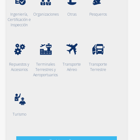
Ingeniería,
Organizaciones
Otras
Pesqueros
Certificación e
Inspección
Repuestos y
Terminales
Transporte
Transporte
Accesorios
Terrestres y
Aéreo
Terrestre
Aeroportuarios
Turismo