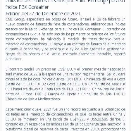
Utilizará seis índices creados por Baltic Exchange para su
índice FBX Container
Edición del 27 de Diciembre de 2021
CME Group, especialista en bolsas de futuro, lanzará el 28 de febrero un
nuevo contrato de futuros de flete de contenedores, utilizando seis índices
creados por la Baltic Exchange para su índice FBX Container. El corredor de
contenedores FIS, que ha sido uno de los primeros partidarios de los futuros
sobre contenedores, ha calificado la medida de "paso decisivo para el
mercado de contenedores". El apoyo a un contrato de futuros ha aumentado
durante la pandemia, y se espera que ayude a los agentes a gestionar el
riesgo de los precios en el actual mercado altamente inestable, reportó
Alphaliner
.
El contrato tendrá un precio en US$/FEU, y el primer mes de negociación
será marzo de 2022, a la espera de una revisión reglamentaria. Se liquidará
contra seis de los doce índices diarios FBX: FBX 01 China/Este de Asia a Costa
Oeste de EE.UU.; FBX 02 Costa Oeste de EE.UU. a China/Este de Asia; FBX
03 China/Este de Asia a Costa Este de EE.UU.; FBX 11 China/Este de Asia al
norte de Europa: FBX 12 Europa del Norte a China/Este de Asia; FBX 13
China/Este de Asia a Mediterráneo.
Cabe mencionar que el 2021 fue un año récord en cuanto a la volatilidad de
los fletes en el mercado de contenedores, ya que los fletes entre China y
EE.UU. se movieron en una banda de US$4.225 y US$20.585 diarios. El
contrato es un respaldo a los índices FBX de Baltic Exchange que lanzó con la
plataforma digital de reservas de carga Freightos en 2018, proporcionando