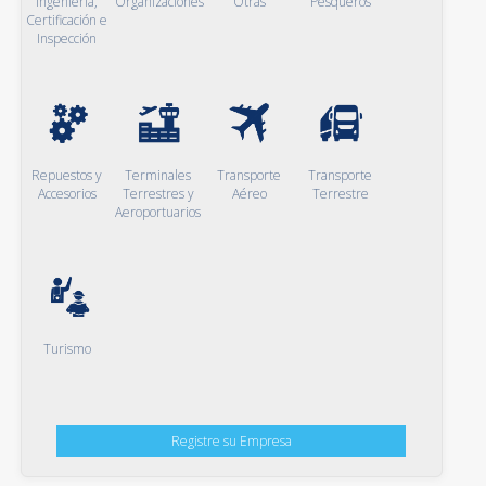
Ingeniería,
Organizaciones
Otras
Pesqueros
Certificación e
Inspección
Repuestos y
Terminales
Transporte
Transporte
Accesorios
Terrestres y
Aéreo
Terrestre
Aeroportuarios
Turismo
Registre su Empresa