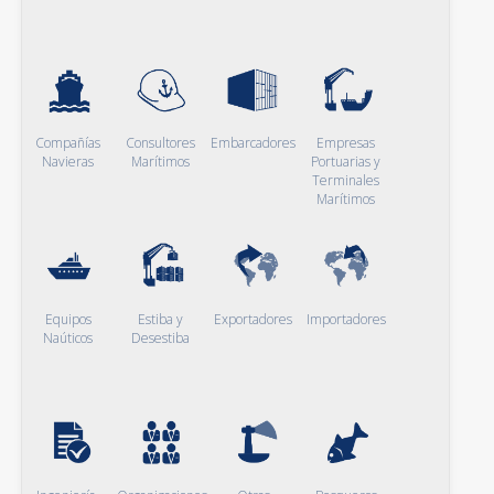
Compañías
Consultores
Embarcadores
Empresas
Navieras
Marítimos
Portuarias y
Terminales
Marítimos
Equipos
Estiba y
Exportadores
Importadores
Naúticos
Desestiba