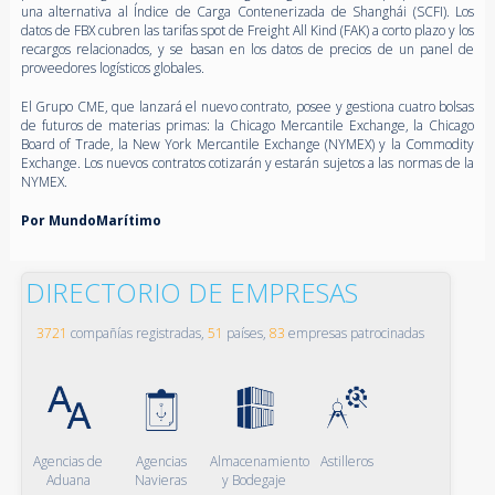
una alternativa al Índice de Carga Contenerizada de Shanghái (SCFI). Los
datos de FBX cubren las tarifas spot de Freight All Kind (FAK) a corto plazo y los
recargos relacionados, y se basan en los datos de precios de un panel de
proveedores logísticos globales.
El Grupo CME, que lanzará el nuevo contrato, posee y gestiona cuatro bolsas
de futuros de materias primas: la Chicago Mercantile Exchange, la Chicago
Board of Trade, la New York Mercantile Exchange (NYMEX) y la Commodity
Exchange. Los nuevos contratos cotizarán y estarán sujetos a las normas de la
NYMEX.
Por MundoMarítimo
DIRECTORIO DE EMPRESAS
3721
compañías registradas,
51
países,
83
empresas patrocinadas
Agencias de
Agencias
Almacenamiento
Astilleros
Aduana
Navieras
y Bodegaje