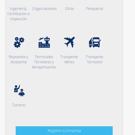
Ingeniería,
Organizaciones
Otras
Pesqueros
Certificación e
Inspección
Repuestos y
Terminales
Transporte
Transporte
Accesorios
Terrestres y
Aéreo
Terrestre
Aeroportuarios
Turismo
Registre su Empresa