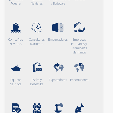
Aduana
Navieras
y Bodegaje
Compañías
Consultores
Embarcadores
Empresas
Navieras
Marítimos
Portuarias y
Terminales
Marítimos
Equipos
Estiba y
Exportadores
Importadores
Naúticos
Desestiba