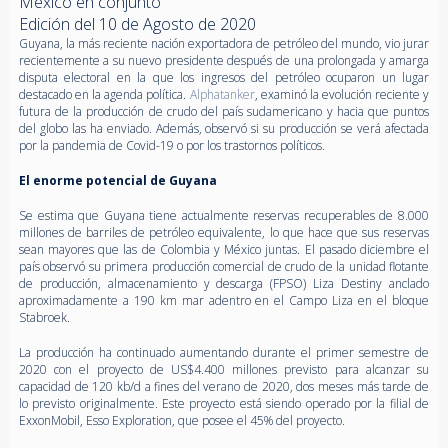
México en conjunto
Edición del 10 de Agosto de 2020
Guyana, la más reciente nación exportadora de petróleo del mundo, vio jurar
recientemente a su nuevo presidente después de una prolongada y amarga
disputa electoral en la que los ingresos del petróleo ocuparon un lugar
destacado en la agenda política.
Alphatanker
, examinó la evolución reciente y
futura de la producción de crudo del país sudamericano y hacia que puntos
del globo las ha enviado. Además, observó si su producción se verá afectada
por la pandemia de Covid-19 o por los trastornos políticos.
El enorme potencial de Guyana
Se estima que Guyana tiene actualmente reservas recuperables de 8.000
millones de barriles de petróleo equivalente, lo que hace que sus reservas
sean mayores que las de Colombia y México juntas. El pasado diciembre el
país observó su primera producción comercial de crudo de la unidad flotante
de producción, almacenamiento y descarga (FPSO) Liza Destiny anclado
aproximadamente a 190 km mar adentro en el Campo Liza en el bloque
Stabroek.
La producción ha continuado aumentando durante el primer semestre de
2020 con el proyecto de US$4.400 millones previsto para alcanzar su
capacidad de 120 kb/d a fines del verano de 2020, dos meses más tarde de
lo previsto originalmente. Este proyecto está siendo operado por la filial de
ExxonMobil, Esso Exploration, que posee el 45% del proyecto.