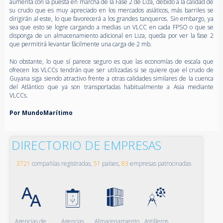
aumenta con la puesta en marcha de la Fase 2 de Liza, debido a la calidad de
su crudo que es muy apreciado en los mercados asiáticos, más barriles se
dirigirán al este, lo que favorecerá a los grandes tanqueros. Sin embargo, ya
sea que esto se logre cargando a medias un VLCC en cada FPSO o que se
disponga de un almacenamiento adicional en Liza, queda por ver la fase 2
que permitirá levantar fácilmente una carga de 2 mb.
No obstante, lo que sí parece seguro es que las economías de escala que
ofrecen los VLCCs tendrán que ser utilizadas si se quiere que el crudo de
Guyana siga siendo atractivo frente a otras calidades similares de la cuenca
del Atlántico que ya son transportadas habitualmente a Asia mediante
VLCCs.
Por MundoMarítimo
DIRECTORIO DE EMPRESAS
3721
compañías registradas,
51
países,
83
empresas patrocinadas
Agencias de
Agencias
Almacenamiento
Astilleros