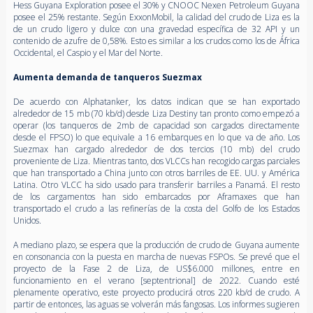
Hess Guyana Exploration posee el 30% y CNOOC Nexen Petroleum Guyana
posee el 25% restante. Según ExxonMobil, la calidad del crudo de Liza es la
de un crudo ligero y dulce con una gravedad específica de 32 API y un
contenido de azufre de 0,58%. Esto es similar a los crudos como los de África
Occidental, el Caspio y el Mar del Norte.
Aumenta demanda de tanqueros Suezmax
De acuerdo con Alphatanker, los datos indican que se han exportado
alrededor de 15 mb (70 kb/d) desde Liza Destiny tan pronto como empezó a
operar (los tanqueros de 2mb de capacidad son cargados directamente
desde el FPSO) lo que equivale a 16 embarques en lo que va de año. Los
Suezmax han cargado alrededor de dos tercios (10 mb) del crudo
proveniente de Liza. Mientras tanto, dos VLCCs han recogido cargas parciales
que han transportado a China junto con otros barriles de EE. UU. y América
Latina. Otro VLCC ha sido usado para transferir barriles a Panamá. El resto
de los cargamentos han sido embarcados por Aframaxes que han
transportado el crudo a las refinerías de la costa del Golfo de los Estados
Unidos.
A mediano plazo, se espera que la producción de crudo de Guyana aumente
en consonancia con la puesta en marcha de nuevas FSPOs. Se prevé que el
proyecto de la Fase 2 de Liza, de US$6.000 millones, entre en
funcionamiento en el verano [septentrional] de 2022. Cuando esté
plenamente operativo, este proyecto producirá otros 220 kb/d de crudo. A
partir de entonces, las aguas se volverán más fangosas. Los informes sugieren