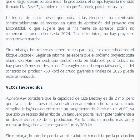
que el segundo campo para iniciar la producción, el campo Payara (a menudo
llamado Liza Fase-3), también en el bloque Stabroek, podría retrasarse.
La inercia de cinco meses que rodea a las elecciones ha ralentizado
considerablemente el proceso en curso de aprobación del proyecto con
ExxonMobil, lo que sugiere que, si finalmente se aprueba, podría no
comenzar la producción hasta 2024. Tras este inicio, no hay proyectos
concretos en marcha.
Sin embargo, los tres socios tienen planes para seguir explotando desde el
bloque Stabroek. Según se informa, se espera que el próximo proyecto costa
afuera sea Hammerhead, que también está en Stabroek, pero todavía no
hay planes firmes de desarrollo. Esto sugiere que la expectativa original del
consorcio de producir 750 kb/d de crudo guyanés a finales de 2025 puede
estar amenazada.
VLCCs favorecidos
Alphatanker
considera que la capacidad de Liza Destiny es de 2 mb, pero
quer la falta de infraestructura de almacenamiento en tierra para su crudo
complica la logística de embarcar un cargamento de 2 mb en un VLCC, ya
que solo un retraso del arribo de un tanquero podría llevar potencialmente a
un desastroso cierre de su producción. Por lo tanto, es mucho más fácil y
menos arriesgado levantar cargas de 1 mb y 700 kb.
Sin embargo, lo anterior podría cambiar a futuro. A medida que la producción