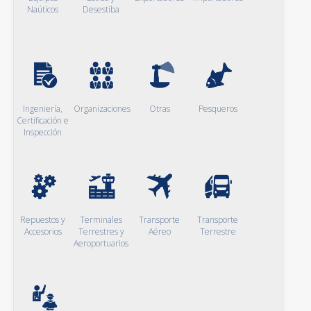
Naúticos
Desestiba
Ingeniería,
Organizaciones
Otras
Pesqueros
Certificación e
Inspección
Repuestos y
Terminales
Transporte
Transporte
Accesorios
Terrestres y
Aéreo
Terrestre
Aeroportuarios