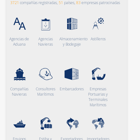
3721
compañías registradas,
51
países,
83
empresas patrocinadas
Agencias de
Agencias
Almacenamiento
Astilleros
Aduana
Navieras
y Bodegaje
Compañías
Consultores
Embarcadores
Empresas
Navieras
Marítimos
Portuarias y
Terminales
Marítimos
Equipos
Estiba y
Exportadores
Importadores