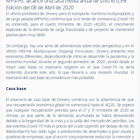
MPV/HL alcance una tasa media anual de sólo el 0,3%
Edición del 08 de Abril de 2020
El último pronóstico de
Drewry
para el transporte marítimo multipropósito y
de carga pesada (MPV/HL) confirma que si el brote de coronavirus (Covid-19)
es contenido para el cuarto trimestre de 2020 (4Q20), el crecimiento
esperado de la demanda de carga fraccionada y de proyecto se mantendrá
positivo pero muy débil.
Sin embargo, hay una serie de advertencias sobre esta perspectiva y en el
último informe
Multipurpose Shipping Forecaster
,
Drewry
presenta tres
escenarios diferentes, dependiendo de cómo se desarrolle la pandemia y la
economía mundial durante el segundo semestre de 2020, yendo desde el
mejor caso hasta un escenario negativo en el que Covid-19 no sería
contenido durante este año, lo que llevaría a una recesión mundial. El
escenario del caso base se considera el más probable.
Caso base
El escenario de caso base de Drewry comienza con la advertencia de que
una recuperación económica global no comenzará hasta el 4Q20. Se espera
que cualquier recuperación prevista para el 2º y 3º trimestre de 2020 se
retrase, ya que parte de la demanda acumulada se habrá desvanecido
debido a la longevidad de la crisis y a la caída del mercado del petróleo. Los
dos eventos (Covid-19 más el precio del crudo cayendo por debajo de los 30
dólares/barril) han dado lugar a predicciones de desempleo a gran escala y
quiebras de empresas, que al ocurrir conjuntamente reducirán la inversión y