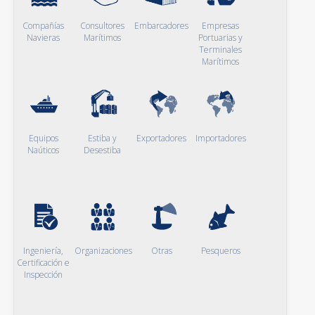
Compañías
Consultores
Embarcadores
Empresas
Navieras
Marítimos
Portuarias y
Terminales
Marítimos
Equipos
Estiba y
Exportadores
Importadores
Naúticos
Desestiba
Ingeniería,
Organizaciones
Otras
Pesqueros
Certificación e
Inspección