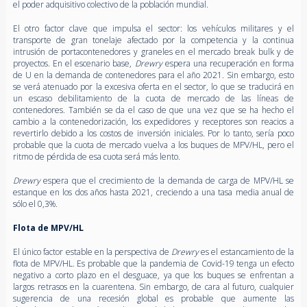
el poder adquisitivo colectivo de la población mundial.
El otro factor clave que impulsa el sector: los vehículos militares y el
transporte de gran tonelaje afectado por la competencia y la continua
intrusión de portacontenedores y graneles en el mercado break bulk y de
proyectos. En el escenario base,
Drewry
espera una recuperación en forma
de U en la demanda de contenedores para el año 2021. Sin embargo, esto
se verá atenuado por la excesiva oferta en el sector, lo que se traducirá en
un escaso debilitamiento de la cuota de mercado de las líneas de
contenedores. También se da el caso de que una vez que se ha hecho el
cambio a la contenedorización, los expedidores y receptores son reacios a
revertirlo debido a los costos de inversión iniciales. Por lo tanto, sería poco
probable que la cuota de mercado vuelva a los buques de MPV/HL, pero el
ritmo de pérdida de esa cuota será más lento.
Drewry
espera que el crecimiento de la demanda de carga de MPV/HL se
estanque en los dos años hasta 2021, creciendo a una tasa media anual de
sólo el 0,3%.
Flota de MPV/HL
El único factor estable en la perspectiva de
Drewry
es el estancamiento de la
flota de MPV/HL. Es probable que la pandemia de Covid-19 tenga un efecto
negativo a corto plazo en el desguace, ya que los buques se enfrentan a
largos retrasos en la cuarentena. Sin embargo, de cara al futuro, cualquier
sugerencia de una recesión global es probable que aumente las