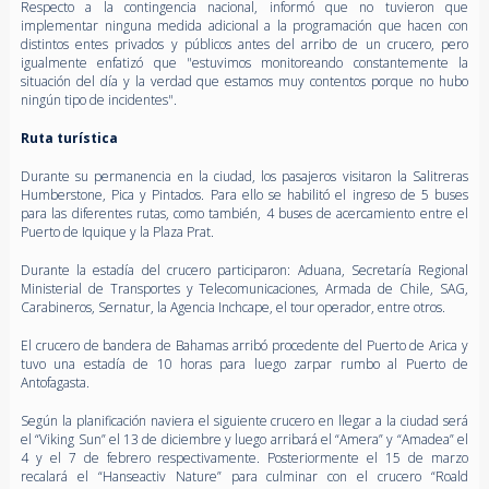
Respecto a la contingencia nacional, informó que no tuvieron que
implementar ninguna medida adicional a la programación que hacen con
distintos entes privados y públicos antes del arribo de un crucero, pero
igualmente enfatizó que "estuvimos monitoreando constantemente la
situación del día y la verdad que estamos muy contentos porque no hubo
ningún tipo de incidentes".
Ruta turística
Durante su permanencia en la ciudad, los pasajeros visitaron la Salitreras
Humberstone, Pica y Pintados. Para ello se habilitó el ingreso de 5 buses
para las diferentes rutas, como también, 4 buses de acercamiento entre el
Puerto de Iquique y la Plaza Prat.
Durante la estadía del crucero participaron: Aduana, Secretaría Regional
Ministerial de Transportes y Telecomunicaciones, Armada de Chile, SAG,
Carabineros, Sernatur, la Agencia Inchcape, el tour operador, entre otros.
El crucero de bandera de Bahamas arribó procedente del Puerto de Arica y
tuvo una estadía de 10 horas para luego zarpar rumbo al Puerto de
Antofagasta.
Según la planificación naviera el siguiente crucero en llegar a la ciudad será
el “Viking Sun” el 13 de diciembre y luego arribará el “Amera” y “Amadea” el
4 y el 7 de febrero respectivamente. Posteriormente el 15 de marzo
recalará el “Hanseactiv Nature” para culminar con el crucero “Roald