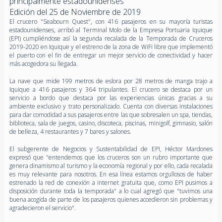
principalmente estadounidenses
Edición del 25 de Noviembre de 2019
El crucero "Seabourn Quest", con 416 pasajeros en su mayoría turistas
estadounidenses, arribó al Terminal Molo de la Empresa Portuaria Iquique
(EPI) cumpliéndose así la segunda recalada de la Temporada de Cruceros
2019-2020 en Iquique y el estreno de la zona de WiFi libre que implementó
el puerto con el fin de entregar un mejor servicio de conectividad y hacer
más acogedora su llegada.
La nave que mide 199 metros de eslora por 28 metros de manga trajo a
Iquique a 416 pasajeros y 364 tripulantes. El crucero se destaca por un
servicio a bordo que destaca por las experiencias únicas gracias a su
ambiente exclusivo y trato personalizado. Cuenta con diversas instalaciones
para dar comodidad a sus pasajeros entre las que sobresalen un spa, tiendas,
biblioteca, sala de juegos, casino, discoteca, piscinas, minigolf, gimnasio, salón
de belleza, 4 restaurantes y 7 bares y salones.
El subgerente de Negocios y Sustentabilidad de EPI, Héctor Mardones
expresó que "entendemos que los cruceros son un rubro importante que
genera dinamismo al turismo y la economía regional y por ello, cada recalada
es muy relevante para nosotros. En esa línea estamos orgullosos de haber
estrenado la red de conexión a internet gratuita que, como EPI pusimos a
disposición durante toda la temporada" a lo cual agregó que "tuvimos una
buena acogida de parte de los pasajeros quienes accedieron sin problemas y
agradecieron el servicio".