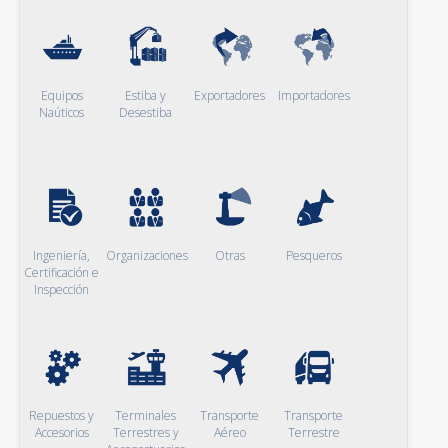
Equipos
Estiba y
Exportadores
Importadores
Naúticos
Desestiba
Ingeniería,
Organizaciones
Otras
Pesqueros
Certificación e
Inspección
Repuestos y
Terminales
Transporte
Transporte
Accesorios
Terrestres y
Aéreo
Terrestre