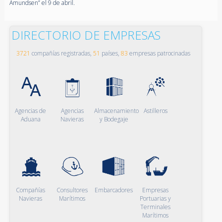
Amundsen” el 9 de abril.
DIRECTORIO DE EMPRESAS
3721
compañías registradas,
51
países,
83
empresas patrocinadas
Agencias de
Agencias
Almacenamiento
Astilleros
Aduana
Navieras
y Bodegaje
Compañías
Consultores
Embarcadores
Empresas
Navieras
Marítimos
Portuarias y
Terminales
Marítimos