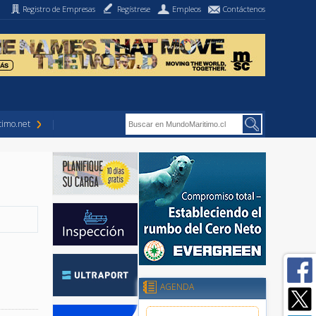
Registro de Empresas
Regístrese
Empleos
Contáctenos
imo.net
AGENDA