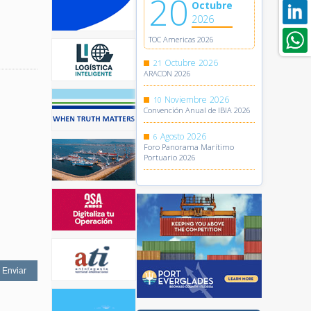
20
Octubre
2026
TOC Americas 2026
Octubre
2026
21
ARACON 2026
Noviembre
2026
10
Convención Anual de IBIA 2026
Agosto
2026
6
Foro Panorama Marítimo
Portuario 2026