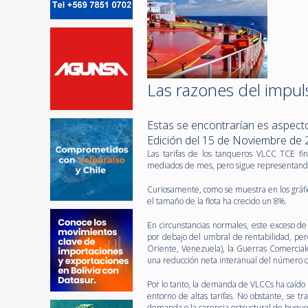
Las razones del impul
Estas se encontrarían es aspec
Edición del 15 de Noviembre de
Las tarifas de los tanqueros VLCC TCE fi
mediados de mes, pero sigue representand
Curiosamente, como se muestra en los gráfi
el tamaño de la flota ha crecido un 8%.
En circunstancias normales, este exceso de
por debajo del umbral de rentabilidad, pe
Oriente, Venezuela), la Guerras Comerciales
una reducción neta interanual del número d
Por lo tanto, la demanda de VLCCs ha caído 
entorno de altas tarifas. No obstante, se t
demanda o la carencia estructural de buque