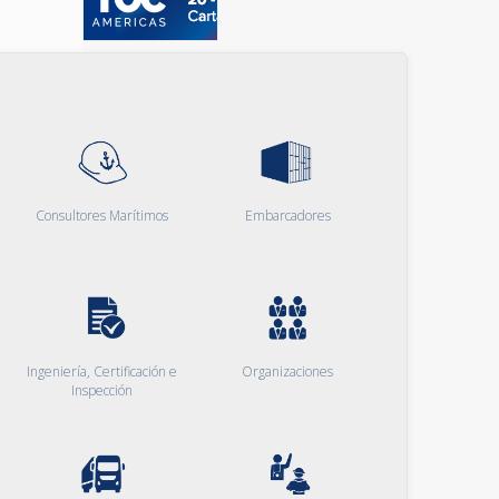
Consultores Marítimos
Embarcadores
Ingeniería, Certificación e
Organizaciones
Inspección