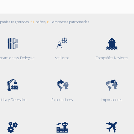
añías registradas,
51
países,
83
empresas patrocinadas
enamiento y Bodegaje
Astilleros
Compañías Navieras
stiba y Desestiba
Exportadores
Importadores