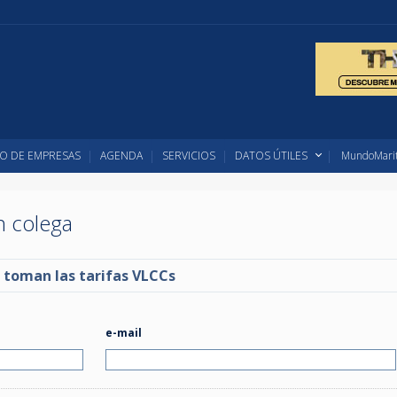
O DE EMPRESAS
AGENDA
SERVICIOS
DATOS ÚTILES
MundoMarit
un colega
 toman las tarifas VLCCs
e-mail