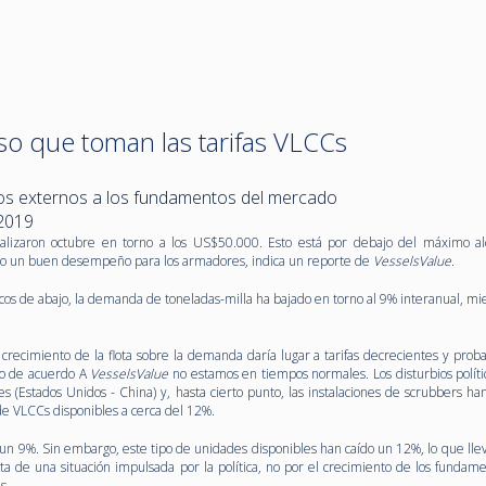
so que toman las tarifas VLCCs
tos externos a los fundamentos del mercado
 2019
nalizaron octubre en torno a los US$50.000. Esto está por debajo del máximo a
o un buen desempeño para los armadores, indica un reporte de
VesselsValue
.
cos de abajo, la demanda de toneladas-milla ha bajado en torno al 9% interanual, mi
 crecimiento de la flota sobre la demanda daría lugar a tarifas decrecientes y pro
ro de acuerdo A
VesselsValue
no estamos en tiempos normales. Los disturbios políti
 (Estados Unidos - China) y, hasta cierto punto, las instalaciones de scrubbers han
e VLCCs disponibles a cerca del 12%.
un 9%. Sin embargo, este tipo de unidades disponibles han caído un 12%, lo que llev
rata de una situación impulsada por la política, no por el crecimiento de los fundam
s.