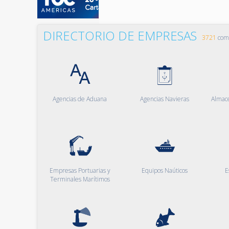
DIRECTORIO DE EMPRESAS
3721
comp
Agencias de Aduana
Agencias Navieras
Almac
Empresas Portuarias y
Equipos Naúticos
E
Terminales Marítimos