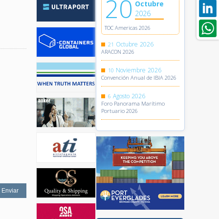
20
Octubre
2026
TOC Americas 2026
Octubre
2026
21
ARACON 2026
Noviembre
2026
10
Convención Anual de IBIA 2026
Agosto
2026
6
Foro Panorama Marítimo
Portuario 2026