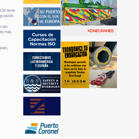
 TCM tiene
guración.
o tan
res más
áneo,