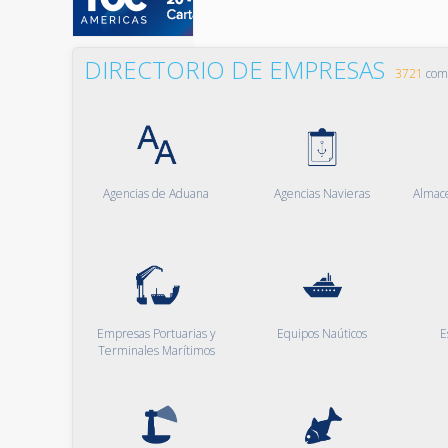
DIRECTORIO DE EMPRESAS
3721
comp
Agencias de Aduana
Agencias Navieras
Almac
Empresas Portuarias y
Equipos Naúticos
E
Terminales Marítimos