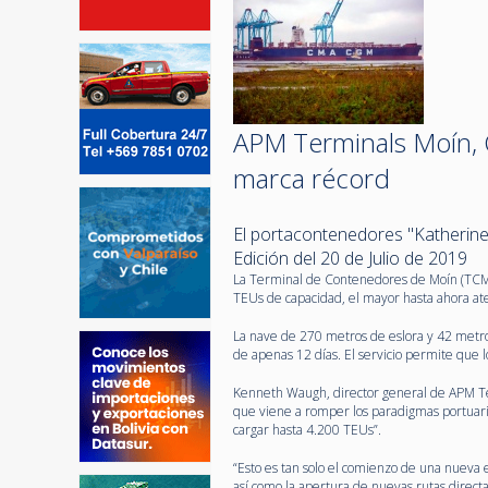
APM Terminals Moín, 
marca récord
El portacontenedores "Katherine
Edición del 20 de Julio de 2019
La Terminal de Contenedores de Moín (TCM)
TEUs de capacidad, el mayor hasta ahora ate
La nave de 270 metros de eslora y 42 metro
de apenas 12 días. El servicio permite que 
Kenneth Waugh, director general de APM Te
que viene a romper los paradigmas portuar
cargar hasta 4.200 TEUs”.
“Esto es tan solo el comienzo de una nueva 
así como la apertura de nuevas rutas direct