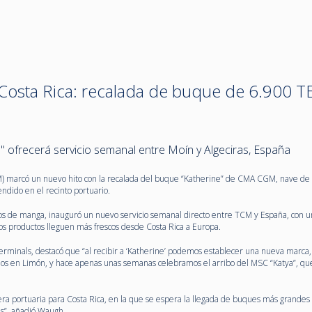
Costa Rica: recalada de buque de 6.900 T
" ofrecerá servicio semanal entre Moín y Algeciras, España
 marcó un nuevo hito con la recalada del buque “Katherine” de CMA CGM, nave de
ndido en el recinto portuario.
s de manga, inauguró un nuevo servicio semanal directo entre TCM y España, con un
los productos lleguen más frescos desde Costa Rica a Europa.
rminals, destacó que “al recibir a ‘Katherine’ podemos establecer una nueva marca
ios en Limón, y hace apenas unas semanas celebramos el arribo del MSC “Katya”, q
era portuaria para Costa Rica, en la que se espera la llegada de buques más grandes
as”, añadió Waugh.