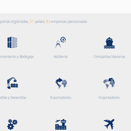
añías registradas,
51
países,
83
empresas patrocinadas
enamiento y Bodegaje
Astilleros
Compañías Navieras
stiba y Desestiba
Exportadores
Importadores