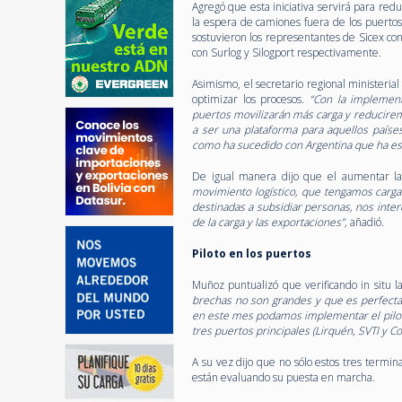
Agregó que esta iniciativa servirá para re
la espera de camiones fuera de los puerto
sostuvieron los representantes de Sicex co
con Surlog y Silogport respectivamente.
Asimismo, el secretario regional ministeri
optimizar los procesos.
“Con la implement
puertos movilizarán más carga y reducirem
a ser una plataforma para aquellos paíse
como ha sucedido con Argentina que ha esc
De igual manera dijo que el aumentar la
movimiento logístico, que tengamos carga 
destinadas a subsidiar personas, nos inte
de la carga y las exportaciones”,
añadió.
Piloto en los puertos
Muñoz puntualizó que verificando in situ l
brechas no son grandes y que es perfectam
en este mes podamos implementar el piloto
tres puertos principales (Lirquén, SVTI y Co
A su vez dijo que no sólo estos tres termi
están evaluando su puesta en marcha.