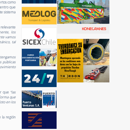
ertos como
uentro que
te sistema
 relevante
ente, los
ente vamos
ánico, tal
 tengamos
s públicas
movimiento
tar que
“las
 forma que
oto en los
 la región