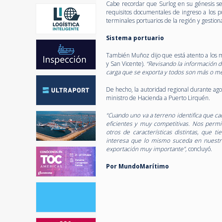
Cabe recordar que Surlog en su génesis se p
requisitos documentales de ingreso a los p
terminales portuarios de la región y gestio
Sistema portuario
También Muñoz dijo que está atento a los m
y San Vicente).
“Revisando la información d
carga que se exporta y todos son más o me
De hecho, la autoridad regional durante ago
ministro de Hacienda a Puerto Lirquén.
“Cuando uno va a terreno identifica que c
eficientes y muy competitivas. Nos perm
otros de características distintas, que 
interesa que lo mismo suceda en nuestro
exportación muy importante”,
concluyó.
Por MundoMarítimo