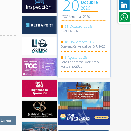
20
Octubre
2026
TOC Americas 2026
Octubre
2026
21
ARACON 2026
Noviembre
2026
10
Convención Anual de IBIA 2026
Agosto
2026
6
Foro Panorama Marítimo
Portuario 2026