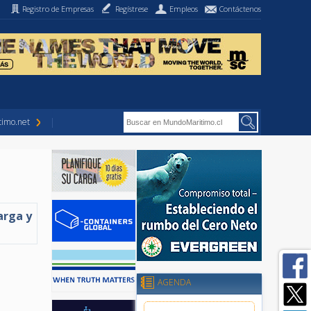
Registro de Empresas
Regístrese
Empleos
Contáctenos
imo.net
arga y
AGENDA