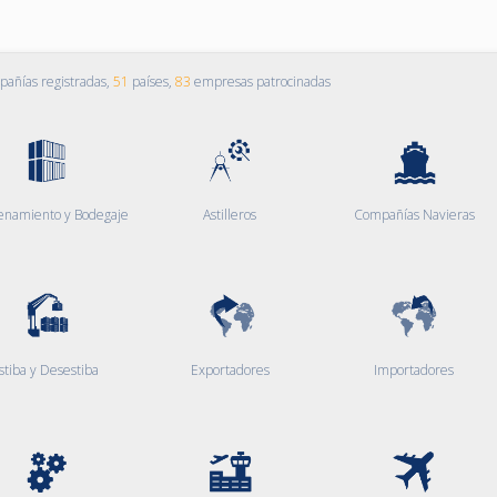
añías registradas,
51
países,
83
empresas patrocinadas
enamiento y Bodegaje
Astilleros
Compañías Navieras
stiba y Desestiba
Exportadores
Importadores