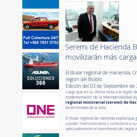
Seremi de Hacienda Bi
movilizarán más carg
El titular regional de Hacienda, Cr
región del Biobío
Edición del 03 de Septiembre de
Luego que en su última visita a la región d
implementación de la interoperabilidad dig
regional ministerial (seremi) de Hac
los terminales de la zona.
El titular regional de Hacienda explicó que 
a poder interconectarse y conectarse a su 
adecuadamente el movimiento de cargas en 