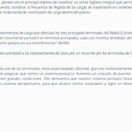
lanteó con el principal objetivo de constituir un portal logístico integral que perm
uertos; coordinar la frecuencia de llegada de las cargas de exportación en contened
nar la demanda de movilización de carga dentro del puerto.
ovimientos de carga que efectúan los tres principales terminales del Biobío (Corone
el movimiento portuario en términos principales, cada uno moviliza alrededor del
nos parejos en sus transferencias”,
detalló.
sto acompañó a los representantes de Sicex por un recorrido por los terminales de l
ada uno de los terminales, tiene especialidades distintas, que son tremendamente 
ite asegurar que somos un sistema portuario, tenemos un conjunto de puertos
tienen grandes condiciones. Ello demuestra que nuestro sistema portuario func
 sistema aeroportuario, para que alcance ciertos estándares y logre un mov