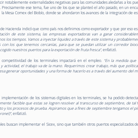
ducir notablemente externalidades negativas para las comunidades aledañas a los pu
s. Precisamente ese tema, fue uno de los que se planteó el año pasado, en un enc
n la Mesa Comex del Biobío, donde se ahondaron los avances de la integración de es
al de Hacienda indicó que como país nos definimos como exportador y que por eso es
ación de este sistema, las empresas exportadoras van a ganar considerablem
os los tiempos. Vamos a inyectar liquidez a través de este sistema y probablem
s con los que tenemos cercanías, para que se puedan utilizar un corredor bioce
ogido nuestros puertos para la exportación de fruta fresca”,
enfatizó.
 competitividad de los terminales impactará en el empleo.
“En la medida que
y actividad, el trabajo va de la mano. Requerimos crear trabajo, más que política
resa generar oportunidades y una forma de hacerlo es a través del aumento del 
a implementación de los sistemas digitales en los terminales, se ha podido detec
ente factible que estas se logren resolver al transcurso de septiembre, de tal
 y los procesos de prueba. Aspiramos que a fines de septiembre tengamos el pil
ronel)”,
enfatizó.
nales buscan implementar el Sicex, sino que también otros puertos especializados de