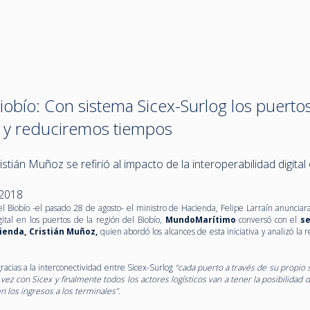
obío: Con sistema Sicex-Surlog los puerto
a y reduciremos tiempos
istián Muñoz se refirió al impacto de la interoperabilidad digital 
 2018
el Biobío -el pasado 28 de agosto- el ministro de Hacienda, Felipe Larraín anunciar
ital en los puertos de la región del Biobío,
MundoMarítimo
conversó con el
se
ienda, Cristián Muñoz,
quien abordó los alcances de esta iniciativa y analizó la 
gracias a la interconectividad entre Sicex-Surlog
“cada puerto a través de su propio 
vez con Sicex y finalmente todos los actores logísticos van a tener la posibilidad 
los ingresos a los terminales”.