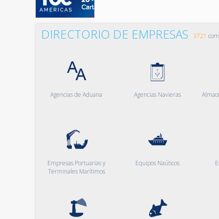
DIRECTORIO DE EMPRESAS
3721
comp
Agencias de Aduana
Agencias Navieras
Almac
Empresas Portuarias y
Equipos Naúticos
E
Terminales Marítimos