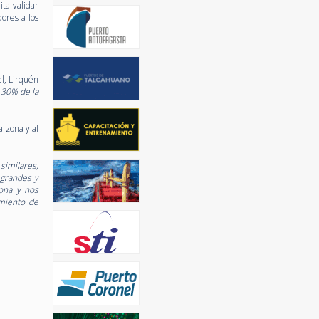
ita validar
ores a los
l, Lirquén
 30% de la
a zona y al
similares,
 grandes y
iona y nos
imiento de