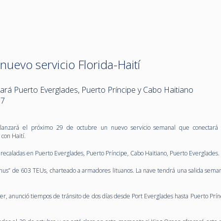
uevo servicio Florida-Haití
tará Puerto Everglades, Puerto Príncipe y Cabo Haitiano
17
lanzará el próximo 29 de octubre un nuevo servicio semanal que conectará 
con Haití.
o recaladas en Puerto Everglades, Puerto Príncipe, Cabo Haitiano, Puerto Everglades.
hinus” de 603 TEUs, charteado a armadores lituanos. La nave tendrá una salida seman
r, anunció tiempos de tránsito de dos días desde Port Everglades hasta Puerto Prínc