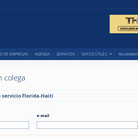
O DE EMPRESAS
AGENDA
SERVICIOS
DATOS ÚTILES
MundoMarit
un colega
servicio Florida-Haití
e-mail