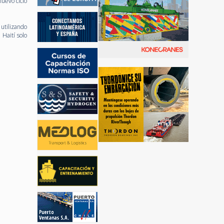
uevo ciclo
utilizando
Haití solo