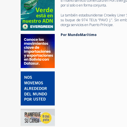
El nuevo servicio comenzará en Port Evergl
por sí solo o en forma conjunta.
La también estadounidense Crowley Liner Se
su buque de 974 TEUs “PAVO J.”. Sin embar
otorga servicios en Puerto Príncipe.
Por MundoMarítimo