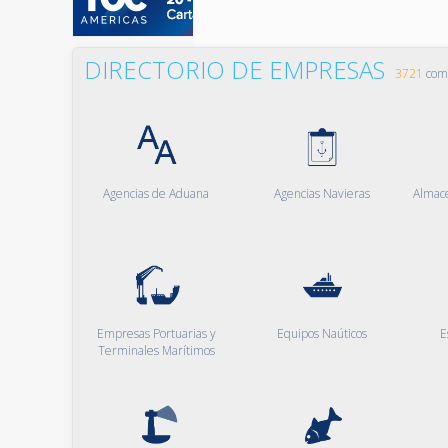
DIRECTORIO DE EMPRESAS
3721
comp
Agencias de Aduana
Agencias Navieras
Almac
Empresas Portuarias y
Equipos Naúticos
E
Terminales Marítimos