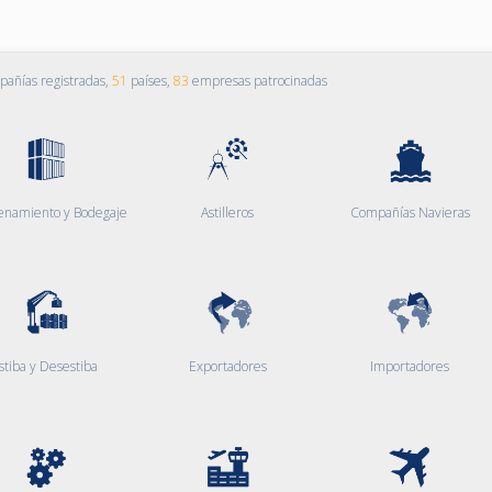
añías registradas,
51
países,
83
empresas patrocinadas
enamiento y Bodegaje
Astilleros
Compañías Navieras
stiba y Desestiba
Exportadores
Importadores