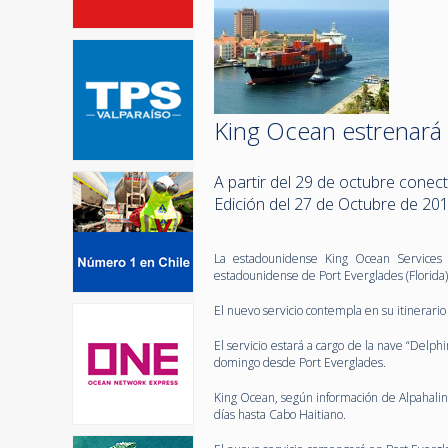
King Ocean estrenará n
A partir del 29 de octubre conec
Edición del 27 de Octubre de 20
La estadounidense King Ocean Services 
estadounidense de Port Everglades (Florida) 
El nuevo servicio contempla en su itinerari
El servicio estará a cargo de la nave “Delp
domingo desde Port Everglades.
King Ocean, según información de Alpahaline
días hasta Cabo Haitiano.