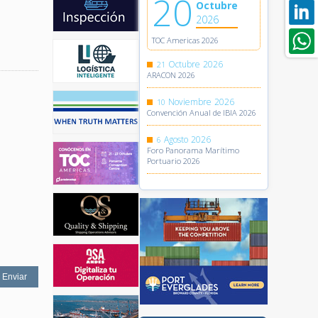
20
Octubre
2026
TOC Americas 2026
Octubre
2026
21
ARACON 2026
Noviembre
2026
10
Convención Anual de IBIA 2026
Agosto
2026
6
Foro Panorama Marítimo
Portuario 2026