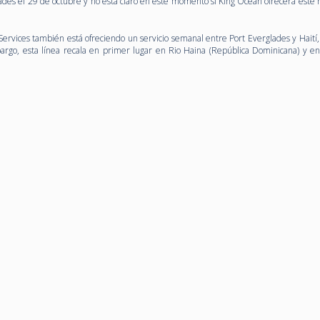
ades el 29 de octubre y no está claro en este momento si King Ocean ofrecerá este n
rvices también está ofreciendo un servicio semanal entre Port Everglades y Haití, 
go, esta línea recala en primer lugar en Rio Haina (República Dominicana) y en 