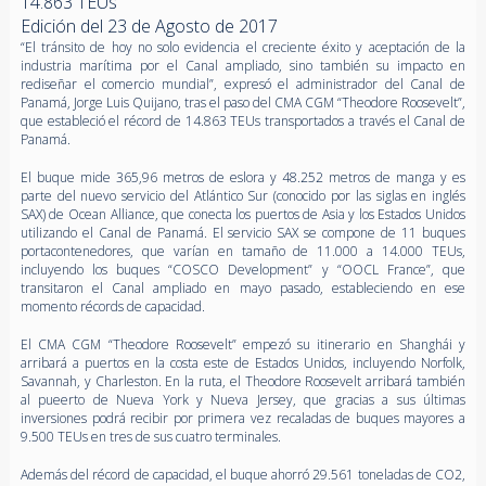
14.863 TEUs
Edición del 23 de Agosto de 2017
“El tránsito de hoy no solo evidencia el creciente éxito y aceptación de la
industria marítima por el Canal ampliado, sino también su impacto en
rediseñar el comercio mundial”, expresó el administrador del Canal de
Panamá, Jorge Luis Quijano, tras el paso del CMA CGM “Theodore Roosevelt”,
que estableció el récord de 14.863 TEUs transportados a través el Canal de
Panamá.
El buque mide 365,96 metros de eslora y 48.252 metros de manga y es
parte del nuevo servicio del Atlántico Sur (conocido por las siglas en inglés
SAX) de Ocean Alliance, que conecta los puertos de Asia y los Estados Unidos
utilizando el Canal de Panamá. El servicio SAX se compone de 11 buques
portacontenedores, que varían en tamaño de 11.000 a 14.000 TEUs,
incluyendo los buques “COSCO Development” y “OOCL France”, que
transitaron el Canal ampliado en mayo pasado, estableciendo en ese
momento récords de capacidad.
El CMA CGM “Theodore Roosevelt” empezó su itinerario en Shanghái y
arribará a puertos en la costa este de Estados Unidos, incluyendo Norfolk,
Savannah, y Charleston. En la ruta, el Theodore Roosevelt arribará también
al pueerto de Nueva York y Nueva Jersey, que gracias a sus últimas
inversiones podrá recibir por primera vez recaladas de buques mayores a
9.500 TEUs en tres de sus cuatro terminales.
Además del récord de capacidad, el buque ahorró 29.561 toneladas de CO2,