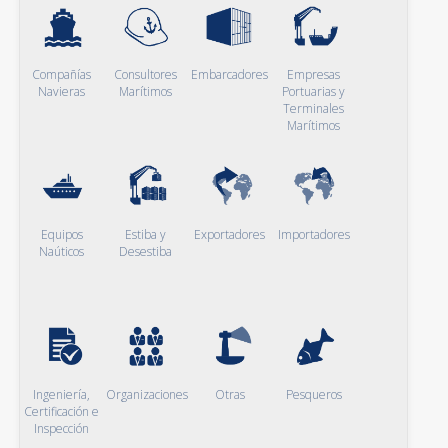
Compañías
Consultores
Embarcadores
Empresas
Navieras
Marítimos
Portuarias y
Terminales
Marítimos
Equipos
Estiba y
Exportadores
Importadores
Naúticos
Desestiba
Ingeniería,
Organizaciones
Otras
Pesqueros
Certificación e
Inspección