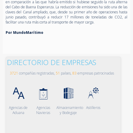
en comparación a las que habría emitido si hubiese seguido la ruta alterna
del Cabo de Buena Esperanza. La reducción de emisiones ha sido una de las
claves del Canal ampliado, que, desde su primer año de operaciones hasta
junio pasado, contribuyó a reducir 17 millones de toneladas de CO2, al
facilitar una ruta más corta al transporte de mayor carga.
Por MundoMarítimo
DIRECTORIO DE EMPRESAS
3721
compañías registradas,
51
países,
83
empresas patrocinadas
Agencias de
Agencias
Almacenamiento
Astilleros
Aduana
Navieras
y Bodegaje