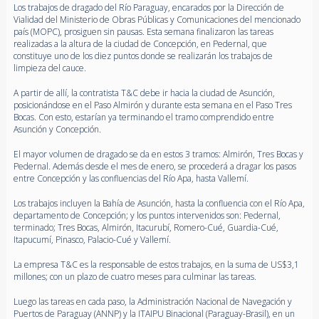
Los trabajos de dragado del Río Paraguay, encarados por la Dirección de
Vialidad del Ministerio de Obras Públicas y Comunicaciones del mencionado
país (MOPC), prosiguen sin pausas. Esta semana finalizaron las tareas
realizadas a la altura de la ciudad de Concepción, en Pedernal, que
constituye uno de los diez puntos donde se realizarán los trabajos de
limpieza del cauce.
A partir de allí, la contratista T&C debe ir hacia la ciudad de Asunción,
posicionándose en el Paso Almirón y durante esta semana en el Paso Tres
Bocas. Con esto, estarían ya terminando el tramo comprendido entre
Asunción y Concepción.
El mayor volumen de dragado se da en estos 3 tramos: Almirón, Tres Bocas y
Pedernal. Además desde el mes de enero, se procederá a dragar los pasos
entre Concepción y las confluencias del Río Apa, hasta Vallemí.
Los trabajos incluyen la Bahía de Asunción, hasta la confluencia con el Río Apa,
departamento de Concepción; y los puntos intervenidos son: Pedernal,
terminado; Tres Bocas, Almirón, Itacurubí, Romero-Cué, Guardia-Cué,
Itapucumí, Pinasco, Palacio-Cué y Vallemí.
La empresa T&C es la responsable de estos trabajos, en la suma de US$3,1
millones; con un plazo de cuatro meses para culminar las tareas.
Luego las tareas en cada paso, la Administración Nacional de Navegación y
Puertos de Paraguay (ANNP) y la ITAIPU Binacional (Paraguay-Brasil), en un