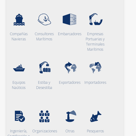
Compañías
Consultores
Embarcadores
Empresas
Navieras
Marítimos
Portuarias y
Terminales
Marítimos
Equipos
Estiba y
Exportadores
Importadores
Naúticos
Desestiba
Ingeniería,
Organizaciones
Otras
Pesqueros