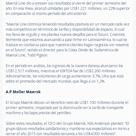
Maersk Line dio a conocer sus resultados al cierre del primer semestre del
año. En esa línea, alcanzó utilidades por US$1.221 millones, un 22% superior
en comparación al mismo período del año anterior.
“Maersk Line continúa teniendo resultados positivos en un mercado cada vez
más competitivo en términos de tarifas y disponibilidad de espacio, lo cual
nos llena de orgullo y nos plantea nuevos desafíos para el futuro. Creemos
fielmente que estamos avanzando a paso firme en Latinoamérica, lo cual se
traduce en confianza para que nuestros clientes hagan negocios con nosotros
en el futuro”, señalo el director para la Costa Oeste de Sudamérica de
Maersk Line, Todd Pigeon.
En el período en análisis, los ingresos de la naviera danesa alcanzaron los
US$12.517 millones, mientras el EBITDA fue de US$2.200 millones.
Adicionalmente, los volúmenes de carga aumentaron 3,7%, cifra que está
sobre el promedio del mercado mundial, que llega a un 1,2%.
A.P Moller Maersk
El Grupo Maersk obtuvo un beneficio neto de US$1.100 millones durante el
primer semestre, impactado por la disminución en la tarifa de transporte
marítimo y los bajos precios del petróleo.
Sobre estos resultados, el CEO del Grupo Maersk, Nils Anderson planteó: “El
grupo obtuvo resultados satisfactorios y mantiene sus expectativas en torno a
cerrar el año 2015 con resultados cercanos a los US$4.000 millones”.