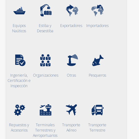
Equipos
Estiba y
Exportadores
Importadores
Naúticos
Desestiba
Ingeniería,
Organizaciones
Otras
Pesqueros
Certificación e
Inspección
Repuestos y
Terminales
Transporte
Transporte
Accesorios
Terrestres y
Aéreo
Terrestre
Aeroportuarios