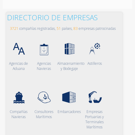
DIRECTORIO DE EMPRESAS
3721
compañías registradas,
51
países,
83
empresas patrocinadas
Agencias de
Agencias
Almacenamiento
Astilleros
Aduana
Navieras
y Bodegaje
Compañías
Consultores
Embarcadores
Empresas
Navieras
Marítimos
Portuarias y
Terminales
Marítimos