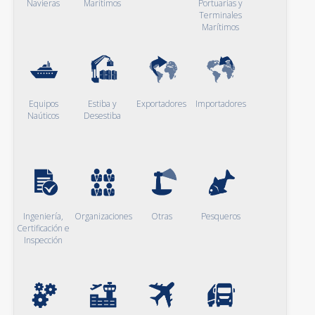
Navieras
Marítimos
Portuarias y
Terminales
Marítimos
Equipos
Estiba y
Exportadores
Importadores
Naúticos
Desestiba
Ingeniería,
Organizaciones
Otras
Pesqueros
Certificación e
Inspección