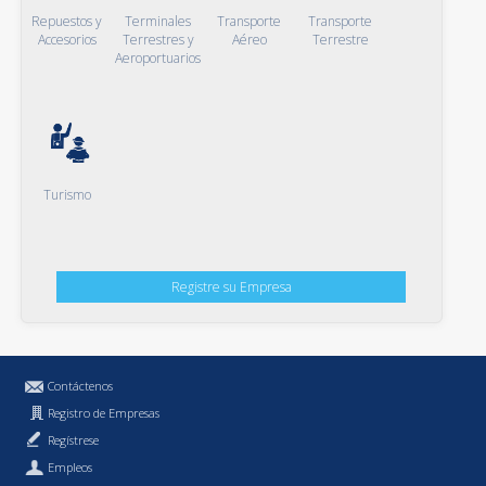
Repuestos y
Terminales
Transporte
Transporte
Accesorios
Terrestres y
Aéreo
Terrestre
Aeroportuarios
Turismo
Registre su Empresa
Contáctenos
Registro de Empresas
Regístrese
Empleos