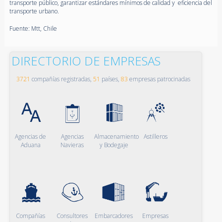
transporte público, garantizar estándares mínimos de calidad y eficiencia del
transporte urbano.
Fuente: Mtt, Chile
DIRECTORIO DE EMPRESAS
3721
compañías registradas,
51
países,
83
empresas patrocinadas
Agencias de
Agencias
Almacenamiento
Astilleros
Aduana
Navieras
y Bodegaje
Compañías
Consultores
Embarcadores
Empresas