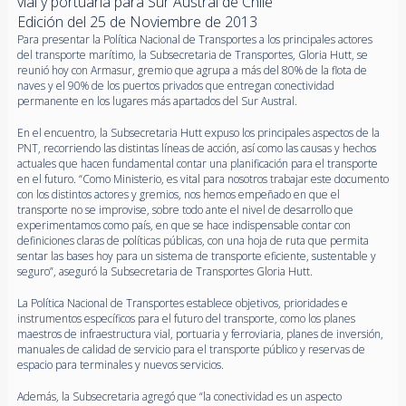
vial y portuaria para Sur Austral de Chile
Edición del 25 de Noviembre de 2013
Para presentar la Política Nacional de Transportes a los principales actores
del transporte marítimo, la Subsecretaria de Transportes, Gloria Hutt, se
reunió hoy con Armasur, gremio que agrupa a más del 80% de la flota de
naves y el 90% de los puertos privados que entregan conectividad
permanente en los lugares más apartados del Sur Austral.
En el encuentro, la Subsecretaria Hutt expuso los principales aspectos de la
PNT, recorriendo las distintas líneas de acción, así como las causas y hechos
actuales que hacen fundamental contar una planificación para el transporte
en el futuro. “Como Ministerio, es vital para nosotros trabajar este documento
con los distintos actores y gremios, nos hemos empeñado en que el
transporte no se improvise, sobre todo ante el nivel de desarrollo que
experimentamos como país, en que se hace indispensable contar con
definiciones claras de políticas públicas, con una hoja de ruta que permita
sentar las bases hoy para un sistema de transporte eficiente, sustentable y
seguro”, aseguró la Subsecretaria de Transportes Gloria Hutt.
La Política Nacional de Transportes establece objetivos, prioridades e
instrumentos específicos para el futuro del transporte, como los planes
maestros de infraestructura vial, portuaria y ferroviaria, planes de inversión,
manuales de calidad de servicio para el transporte público y reservas de
espacio para terminales y nuevos servicios.
Además, la Subsecretaria agregó que “la conectividad es un aspecto