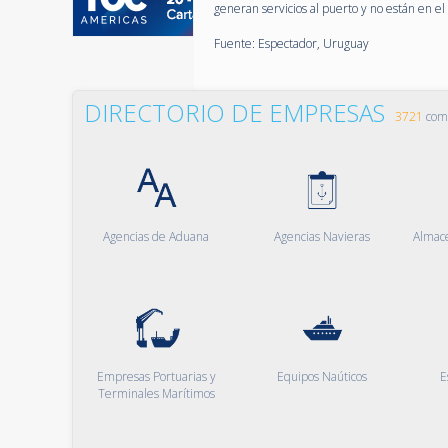
generan servicios al puerto y no están en el
Fuente: Espectador, Uruguay
DIRECTORIO DE EMPRESAS
3721
comp
Agencias de Aduana
Agencias Navieras
Almac
Empresas Portuarias y
Equipos Naúticos
E
Terminales Marítimos