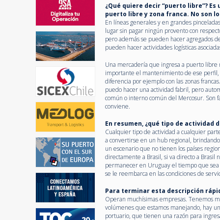
¿Qué quiere decir “puerto libre”? E
puerto libre y zona franca. No son l
En líneas generales y en grandes pincelada
lugar sin pagar ningún provento con respecto
pero además se pueden hacer agregados de v
pueden hacer actividades logísticas asociada
Una mercadería que ingresa a puerto libre n
importante el mantenimiento de ese perfil, 
diferencia por ejemplo con las zonas francas
puedo hacer una actividad fabril, pero auto
común o interno común del Mercosur. Son fa
conviene.
En resumen, ¿qué tipo de actividad 
Cualquier tipo de actividad a cualquier pa
a convertirse en un hub regional, brindando 
un escenario que no tienen los países regio
directamente a Brasil, si va directo a Brasi
permanecer en Uruguay el tiempo que sea nec
se le reembarca en las condiciones de servi
Para terminar esta descripción ráp
Operan muchísimas empresas. Tenemos más d
volúmenes que estamos manejando, hay unas 
portuario, que tienen una razón para ingresa