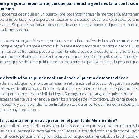
s una pregunta importante, porque para mucha gente está la confusión
o mismo.
s, podemos decir que en un puerto libre podemos ingresar la mercadería, mantener
 a la importación o la exportación, está en una situación aduanera controlada pero n
alor. Se puede fraccionar, consolidar, desconsolidar, se puede etiquetar, remarcar,
s a la mercadería.
o pierde su origen Mercosur, en la reexportación a países de la región es un diferen
porque pagaría aranceles como si hubiese estado siempre en territorio nacional. Eso
. En las zonas francas se puede cambiar la naturaleza del producto, en una zona fran
máticamente el producto que entró en zona franca perdió el beneficio del arancel ex
ctores que se deben equilibrar dentro del comercio para ver cuál es la posición qu
de distribución se puede realizar desde el puerto de Montevideo?
rte del mundo que no implique cambiar la naturaleza del producto. Uruguay ha apos
servicios de alta calidad a la región y al mundo. El puerto libre permite justamente 
nales por no tener esa posibilidad legal. Supongamos una carga que quiere entrar
l necesariamente va a tener que pagar los aranceles de importación. Esa carga puede
esario y cuando el cliente en Brasil o en cualquier parte del mundo la necesita, la 
cio que haya requerido.
ida, ¿cuántas empresas operan en el puerto de Montevideo?
e mil empresas relacionadas con la actividad, pero para visualizar en números lo
20.000 personas directamente vinculadas a la actividad portuaria dentro del reci
r al recinto portuario. Imaginen todas aquellas que están vinculadas a la actividad, 