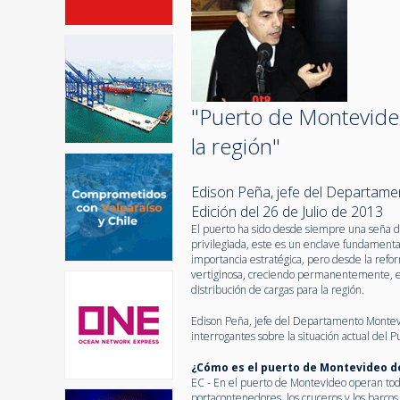
"Puerto de Montevide
la región"
Edison Peña, jefe del Departam
Edición del 26 de Julio de 2013
El puerto ha sido desde siempre una seña d
privilegiada, este es un enclave fundamenta
importancia estratégica, pero desde la ref
vertiginosa, creciendo permanentemente, en
distribución de cargas para la región.
Edison Peña, jefe del Departamento Montevi
interrogantes sobre la situación actual del 
¿Cómo es el puerto de Montevideo de
EC - En el puerto de Montevideo operan to
portacontenedores, los cruceros y los barcos