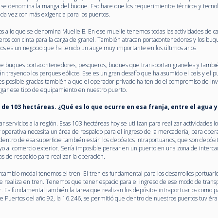
e se denomina la manga del buque. Eso hace que los requerimientos técnicos y tecnol
ada vez con más exigencia para los puertos.
mos a lo que se denomina Muelle B. En ese muelle tenemos todas las actividades de ca
os con cinta para la carga de granel. También atracan portacontenedores y los buq
autos es un negocio que ha tenido un auge muy importante en los últimos años.
e buques portacontenedores, pesqueros, buques que transportan graneles y tambié
án trayendo los parques eólicos. Ese es un gran desafío que ha asumido el país y el p
 posible gracias también a que el operador privado ha tenido el compromiso de inv
rgar ese tipo de equipamiento en nuestro puerto.
 de 103 hectáreas. ¿Qué es lo que ocurre en esa franja, entre el agua 
 servicios a la región. Esas 103 hectáreas hoy se utilizan para realizar actividades lo
r operativa necesita un área de respaldo para el ingreso de la mercadería, para opera
o dentro de esa superficie también están los depósitos intraportuarios, que son depósi
poyo al comercio exterior. Sería imposible pensar en un puerto en una zona de interc
s de respaldo para realizar la operación.
cambio modal tenemos el tren. El tren es fundamental para los desarrollos portuario
 se realiza en tren. Tenemos que tener espacio para el ingreso de ese modo de trans
r. Es fundamental también la tarea que realizan los depósitos intraportuarios como p
y de Puertos del año 92, la 16.246, se permitió que dentro de nuestros puertos tuvié