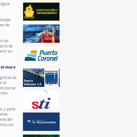
ógicos
botaje,
ues de
n los
uerto de
ertir en
y el muro
gísticas de
r el
tos que se
ambio
s, y parte
porte,
arte del
ramos una