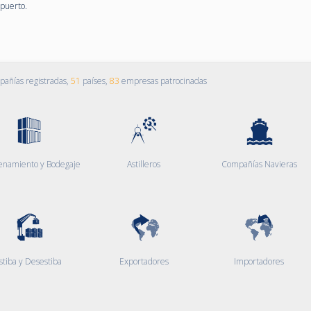
 puerto.
añías registradas,
51
países,
83
empresas patrocinadas
enamiento y Bodegaje
Astilleros
Compañías Navieras
stiba y Desestiba
Exportadores
Importadores