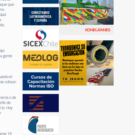
raque que
omo
idad
s
do,
del
la gente
uesto el
se colocan
neros o de
elle de
EUs. Hoy
n
tiene 19