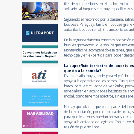
filas de contenedores en el ancho, en lo qu
aplicados al buque sean muy específicos y c
Siguiendo el recorrido por la dársena, sali
buques a Paraguay, también buques graneler
autos (los buques ro-ro). El transporte de 
En la segunda dársena tenemos operación d
buques “proyectos”, que son los que nos est
Montevideo ha acompañado esa tarea, que es
tecnología y en experticia para poder desca
La superficie terrestre del puerto es
que da a la rambla?
Es un desafío muy grande para el país brindar
apoyo a la operativa de los barcos. Cualquie
barco, para la circulación de vehículos, per
especializan en actividades logísticas de a
modal, como tenemos nosotros, sin esas área
No hay que olvidar que como parte del inter
de la exportación, por ejemplo la de arroz,
para que los trenes puedan operar y circula
apoyo a la actividad de logística. Con la Le
región de puerto libre.