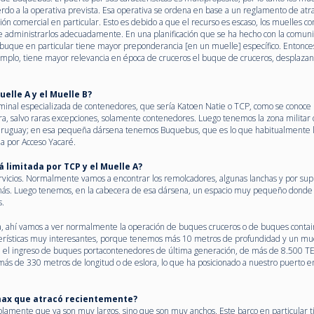
erdo a la operativa prevista. Esa operativa se ordena en base a un reglamento de at
ón comercial en particular. Esto es debido a que el recurso es escaso, los muelles c
ue administrarlos adecuadamente. En una planificación que se ha hecho con la comun
é buque en particular tiene mayor preponderancia [en un muelle] específico. Entonce
mplo, tiene mayor relevancia en época de cruceros el buque de cruceros, desplazan
uelle A y el Muelle B?
minal especializada de contenedores, que sería Katoen Natie o TCP, como se conoce
, salvo raras excepciones, solamente contenedores. Luego tenemos la zona militar 
Uruguay; en esa pequeña dársena tenemos Buquebus, que es lo que habitualmente 
da por Acceso Yacaré.
á limitada por TCP y el Muelle A?
vicios. Normalmente vamos a encontrar los remolcadores, algunas lanchas y por sup
s. Luego tenemos, en la cabecera de esa dársena, un espacio muy pequeño donde 
s.
a, ahí vamos a ver normalmente la operación de buques cruceros o de buques contai
terísticas muy interesantes, porque tenemos más 10 metros de profundidad y un mu
, el ingreso de buques portacontenedores de última generación, de más de 8.500 T
ás de 330 metros de longitud o de eslora, lo que ha posicionado a nuestro puerto e
max que atracó recientemente?
olamente que ya son muy largos, sino que son muy anchos. Este barco en particular 