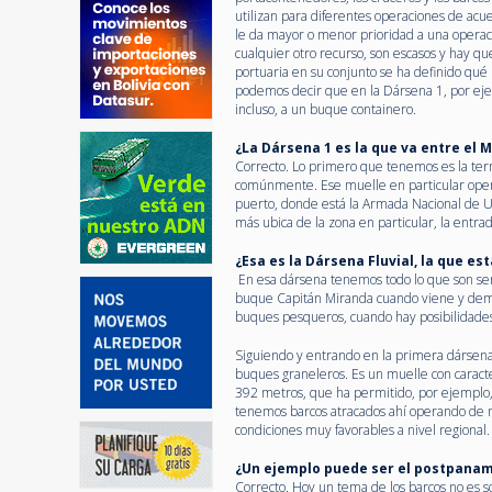
utilizan para diferentes operaciones de acu
le da mayor o menor prioridad a una operaci
cualquier otro recurso, son escasos y hay q
portuaria en su conjunto se ha definido qu
podemos decir que en la Dársena 1, por eje
incluso, a un buque containero.
¿La Dársena 1 es la que va entre el M
Correcto. Lo primero que tenemos es la ter
comúnmente. Ese muelle en particular opera
puerto, donde está la Armada Nacional de 
más ubica de la zona en particular, la entra
¿Esa es la Dársena Fluvial, la que est
En esa dársena tenemos todo lo que son ser
buque Capitán Miranda cuando viene y demá
buques pesqueros, cuando hay posibilidade
Siguiendo y entrando en la primera dársen
buques graneleros. Es un muelle con carac
392 metros, que ha permitido, por ejemplo
tenemos barcos atracados ahí operando de m
condiciones muy favorables a nivel regional.
¿Un ejemplo puede ser el postpana
Correcto. Hoy un tema de los barcos no es s