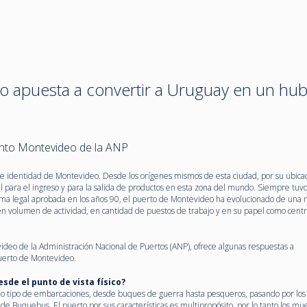
o apuesta a convertir a Uruguay en un hub
ento Montevideo de la ANP
e identidad de Montevideo. Desde los orígenes mismos de esta ciudad, por su ubica
l para el ingreso y para la salida de productos en esta zona del mundo. Siempre tuv
orma legal aprobada en los años 90, el puerto de Montevideo ha evolucionado de una
 volumen de actividad, en cantidad de puestos de trabajo y en su papel como cent
deo de la Administración Nacional de Puertos (ANP), ofrece algunas respuestas a
Puerto de Montevideo.
sde el punto de vista físico?
do tipo de embarcaciones, desde buques de guerra hasta pesqueros, pasando por los
 de Buquebus. El puerto por sus características es multipropósito, por lo tanto los mue