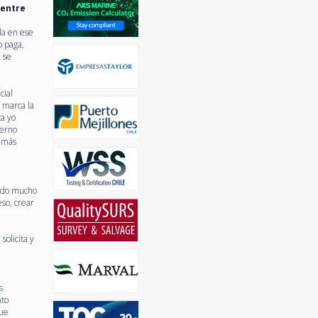
 entre
la en ese
o paga,
 se
cial
 marca la
ca yo
terno
e más
tado mucho
eso, crear
solicita y
s
nto
que