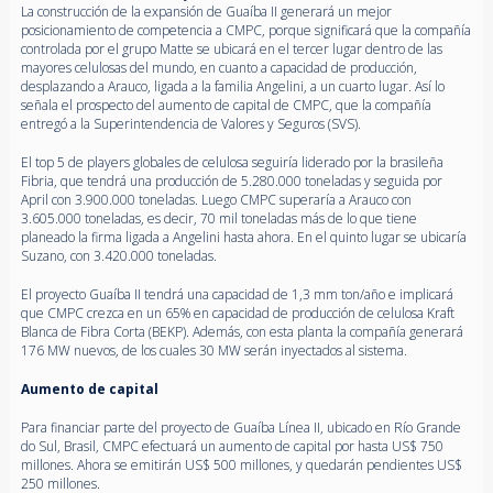
La construcción de la expansión de Guaíba II generará un mejor
posicionamiento de competencia a CMPC, porque significará que la compañía
controlada por el grupo Matte se ubicará en el tercer lugar dentro de las
mayores celulosas del mundo, en cuanto a capacidad de producción,
desplazando a Arauco, ligada a la familia Angelini, a un cuarto lugar. Así lo
señala el prospecto del aumento de capital de CMPC, que la compañía
entregó a la Superintendencia de Valores y Seguros (SVS).
El top 5 de players globales de celulosa seguiría liderado por la brasileña
Fibria, que tendrá una producción de 5.280.000 toneladas y seguida por
April con 3.900.000 toneladas. Luego CMPC superaría a Arauco con
3.605.000 toneladas, es decir, 70 mil toneladas más de lo que tiene
planeado la firma ligada a Angelini hasta ahora. En el quinto lugar se ubicaría
Suzano, con 3.420.000 toneladas.
El proyecto Guaíba II tendrá una capacidad de 1,3 mm ton/año e implicará
que CMPC crezca en un 65% en capacidad de producción de celulosa Kraft
Blanca de Fibra Corta (BEKP). Además, con esta planta la compañía generará
176 MW nuevos, de los cuales 30 MW serán inyectados al sistema.
Aumento de capital
Para financiar parte del proyecto de Guaíba Línea II, ubicado en Río Grande
do Sul, Brasil, CMPC efectuará un aumento de capital por hasta US$ 750
millones. Ahora se emitirán US$ 500 millones, y quedarán pendientes US$
250 millones.