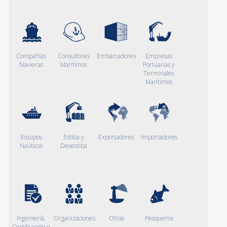
Compañías
Consultores
Embarcadores
Empresas
Navieras
Marítimos
Portuarias y
Terminales
Marítimos
Equipos
Estiba y
Exportadores
Importadores
Naúticos
Desestiba
Ingeniería,
Organizaciones
Otras
Pesqueros
Certificación e