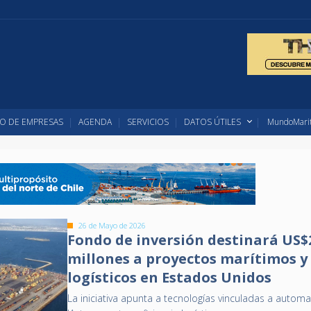
O DE EMPRESAS
AGENDA
SERVICIOS
DATOS ÚTILES
MundoMarit
26 de Mayo de 2026
Fondo de inversión destinará US$
millones a proyectos marítimos y
logísticos en Estados Unidos
La iniciativa apunta a tecnologías vinculadas a automa