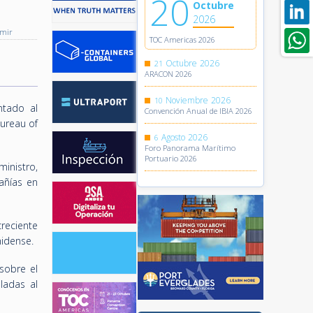
20
Octubre
2026
imir
TOC Americas 2026
Octubre
2026
21
ARACON 2026
Noviembre
2026
10
ntado al
Convención Anual de IBIA 2026
Bureau of
Agosto
2026
6
Foro Panorama Marítimo
Portuario 2026
ministro,
añías en
reciente
nidense.
sobre el
ladas al