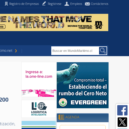
Registro de Empresas
Regístrese
Empleos
Contáctenos
imo.net
200
AGENDA
tización,