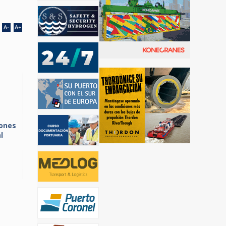
lones
l