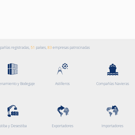
añías registradas,
51
países,
83
empresas patrocinadas
enamiento y Bodegaje
Astilleros
Compañías Navieras
stiba y Desestiba
Exportadores
Importadores