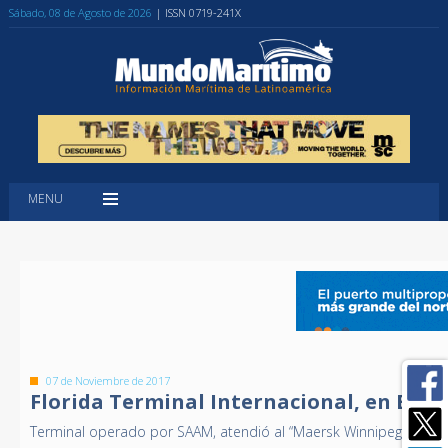
Sábado, 08 de Agosto de 2026
| ISSN 0719-241X
MENU
07 de Noviembre de 2017
Florida Terminal Internacional, en EE.U
Terminal operado por SAAM, atendió al “Maersk Winnipeg” del se