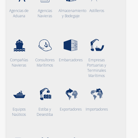
Agencias de
Agencias
Almacenamiento
Astilleros
Aduana
Navieras
y Bodegaje
Compañías
Consultores
Embarcadores
Empresas
Navieras
Marítimos
Portuarias y
Terminales
Marítimos
Equipos
Estiba y
Exportadores
Importadores
Naúticos
Desestiba