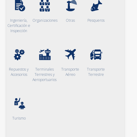
Ingeniería,
Organizaciones
Otras
Pesqueros
Certificación e
Inspección
Repuestos y
Terminales
Transporte
Transporte
Accesorios
Terrestres y
Aéreo
Terrestre
Aeroportuarios
Turismo