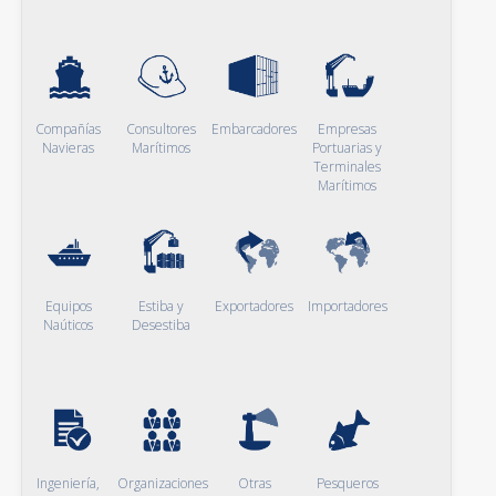
Compañías
Consultores
Embarcadores
Empresas
Navieras
Marítimos
Portuarias y
Terminales
Marítimos
Equipos
Estiba y
Exportadores
Importadores
Naúticos
Desestiba
Ingeniería,
Organizaciones
Otras
Pesqueros